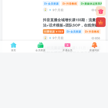
指南
会员资源
抖音教程
新媒体运营系列
9个月前
613
抖音直播全域增长课155期：流量玩
法+话术模板+团队SOP，在线突破千
人
付费资源
19.9
会员资源
抖音教程
￥
9个月前
856
自然流量破圈线上课1-11月：打造运
首页
会员资源
开通会员
搭建同款
营型主播团队 直播间自然流量爆发式
增长
付费资源
19.9
会员资源
引流爆粉系列
￥
9个月前
615
抖音同城变现训练营：来客设置/爆款
短视频/直播间搭建,单店月客流量翻
200%
付费资源
19.9
会员资源
抖音教程
￥
9个月前
387
小红书IP变现陪跑课：账号冷启动/爆