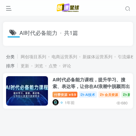
AI时代必备能力
共1篇
分类
网创项目系列
电商运营系列
新媒体运营系列
引流爆粉
排序
更新
浏览
点赞
评论
AI时代必备能力课程，提升学习、搜
索、表达等，让你在AI浪潮中脱颖而出
付费资源
9.9
AI技术
会员资源
新媒
￥
1年前
680