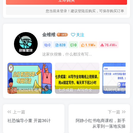
您当前未登录！建议登陆后购买，可保存购买订单
金维维
关注
0
828
0
1.1W+
76.4W+
这家伙很懒，什么都没有写...
小红书2024年电商打法，手把手教你如何打爆小红书店铺
七步成篇：AI写作全攻略线上视频课，用ai搞定写作，每天早下班2小时
上一篇
下一篇
社恐编导小董 开篇36计
阿静小红书电商课程，新手
从零到一落地实操