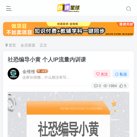
首页
会员资源
正文
社恐编导小黄 个人IP流量内训课
金维维
关注
私信
这家伙很懒，什么都没有写...
0
1984
5