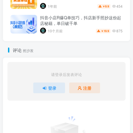
454
1年前
9.9
￥
抖音小店R爆Q单技巧，抖店新手照抄这份起
店秘籍，单日破千单
875
10个月前
19.9
￥
评论
抢沙发
请登录后发表评论
登录
注册