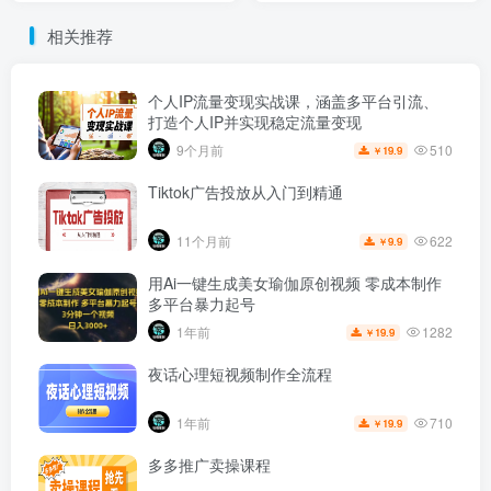
相关推荐
个人IP流量变现实战课，涵盖多平台引流、
打造个人IP并实现稳定流量变现
510
9个月前
19.9
￥
Tiktok广告投放从入门到精通
622
11个月前
9.9
￥
用Ai一键生成美女瑜伽原创视频 零成本制作
多平台暴力起号
1282
1年前
19.9
￥
夜话心理短视频制作全流程
710
1年前
19.9
￥
多多推广卖操课程