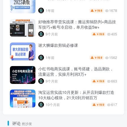
1678
1年前
19.9
￥
好物推荐带货实战课：搬运剪辑防判+商品挂
车技巧+账号冷启动，单月收益5w+
405
9个月前
19.9
￥
谢大狮爆款剪辑必修课
1562
1年前
19.9
￥
小红书电商实战课，账号搭建，选品测款，
流量运营，实操月利润3万+
663
9个月前
19.9
￥
淘宝运营实战10月更新：从开店到爆款打造
10大核心模块，21天0到月销百万
617
10个月前
19.9
￥
评论
抢沙发