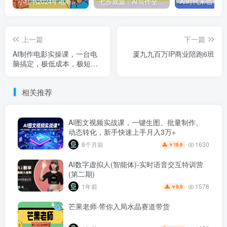
小红书2024年电商打法，手把手教你如何打爆小红书店铺
七步成篇：AI写作全攻略线上视频课，用ai搞定写作，每天早下班2小时
上一篇
下一篇
AI制作电影实操课，一台电
厦九九百万IP商业陪跑6班
脑搞定，极低成本，极短时
间成为电影超级个体
相关推荐
AI图文视频实战课，一键生图、批量制作、
动态转化，新手快速上手月入3万+
1630
8个月前
19.9
￥
AI数字虚拟人(智能体)-实时语音交互特训营
(第二期)
1578
1年前
9.9
￥
芒果老师·带你入局水晶赛道带货