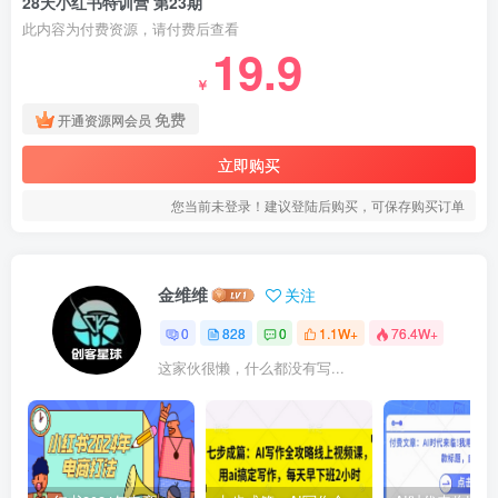
28天小红书特训营 第23期
此内容为付费资源，请付费后查看
19.9
￥
免费
开通资源网会员
立即购买
您当前未登录！建议登陆后购买，可保存购买订单
金维维
关注
0
828
0
1.1W+
76.4W+
这家伙很懒，什么都没有写...