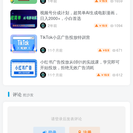
1659
1年前
19.9
￥
视频号分成计划，超简单AI生成电影漫画，
日入2000+，小白首选
1094
2年前
19.9
￥
TikTok小店广告投放特训营
671
11个月前
9.9
￥
小红书广告投放从0到1的实战课，学完即可
开始投放，拒绝无效广告消耗
612
11个月前
19.9
￥
评论
抢沙发
请登录后发表评论
登录
注册