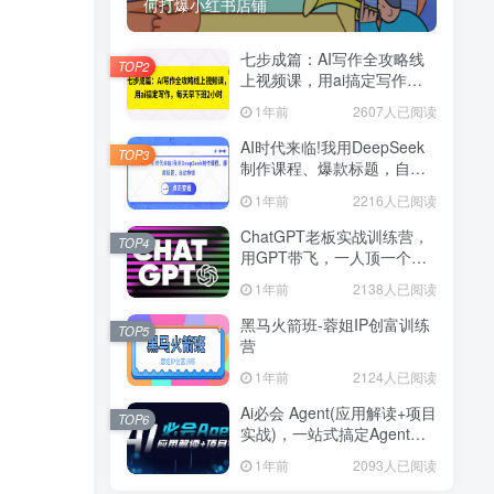
何打爆小红书店铺
七步成篇：AI写作全攻略线
TOP2
上视频课，用ai搞定写作，
每天早下班2小时
1年前
2607人已阅读
AI时代来临!我用DeepSeek
TOP3
制作课程、爆款标题，自动
挣钱
1年前
2216人已阅读
ChatGPT老板实战训练营，
TOP4
用GPT带飞，一人顶一个团
队
1年前
2138人已阅读
黑马火箭班-蓉姐IP创富训练
TOP5
营
1年前
2124人已阅读
Ai必会 Agent(应用解读+项目
TOP6
实战)，一站式搞定Agent应
用
1年前
2093人已阅读