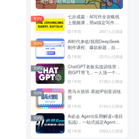
何打爆小红书店铺
七步成篇：AI写作全攻略线
TOP2
上视频课，用ai搞定写作，
每天早下班2小时
1年前
2607人已阅读
AI时代来临!我用DeepSeek
TOP3
制作课程、爆款标题，自动
挣钱
1年前
2215人已阅读
ChatGPT老板实战训练营，
TOP4
用GPT带飞，一人顶一个团
队
1年前
2138人已阅读
黑马火箭班-蓉姐IP创富训练
TOP5
营
1年前
2124人已阅读
Ai必会 Agent(应用解读+项目
TOP6
实战)，一站式搞定Agent应
用
1年前
2093人已阅读