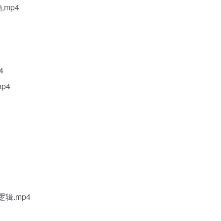
mp4
4
p4
辑.mp4