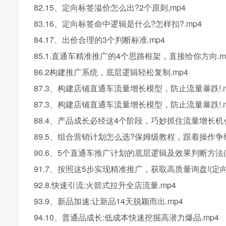
82.15、定向标签溢价怎么出?2个原则,mp4
83.16、定向标签命中逻辑是什么?怎样扣?.mp4
84.17、出价合理的3个判断标准.mp4
85.1.直通车精准推广的4个思路框架，直接给你方向.m
86.2构建推广系统，底层逻辑轻松复制.mp4
87.3、构建店铺直通车流量增长模型，防止流量暴跌!.m
87.3、构建店铺直通车流量增长模型，防止流量暴跌!.m
88.4、产品成长必经这4个阶段，巧妙抓住流量增长机会
89.5、组合营销计划怎么选?保姆级教程，跟着操作争结
90.6、5个直通车推广计划的底层逻辑及效果判断方法
91.7、按照这5步实现精准推广，获取高质量询盘!(定向
92.8.快速引流:火箭式拉升全店流量.mp4
93.9、新品加速:让新品14天脱颖而出.mp4
94.10、普通品成长:低成本快速挖掘高潜力爆品.mp4