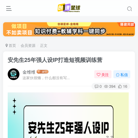
首页
会员资源
正文
安先生25年强人设IP打造短视频训练营
金维维
关注
私信
这家伙很懒，什么都没有写...
0
394
16