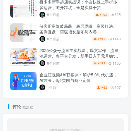
拼多多新手起店实战课：小白快速上手拼多
多运营，避开踩坑，全是实操干货
625
9个月前
19.9
￥
获客IP高阶破局课，底层逻辑、高级打法、
案例复盘，突破增长瓶颈与内卷
1448
8个月前
19.9
￥
2025公众号流量主实战课，爆文写作、流量
池运营、多平台分发，新手日入千元月赚5万
+更新11月
1165
8个月前
19.9
￥
企业短视频&AI获客课：解析5.0时代机遇，
AI方法，6步突围与商业定位
607
1年前
9.9
￥
评论
抢沙发
请登录后发表评论