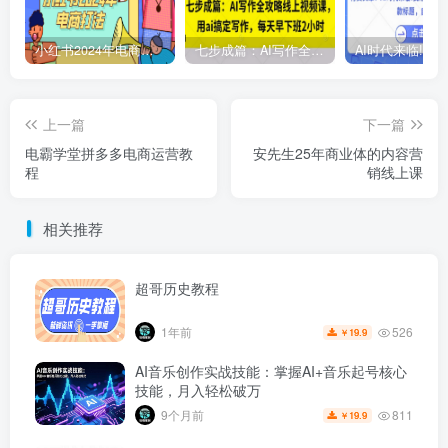
小红书2024年电商打法，手把手教你如何打爆小红书店铺
七步成篇：AI写作全攻略线上视频课，用ai搞定写作，每天早下班2小时
上一篇
下一篇
电霸学堂拼多多电商运营教
安先生25年商业体的内容营
程
销线上课
相关推荐
超哥历史教程
526
1年前
19.9
￥
AI音乐创作实战技能：掌握AI+音乐起号核心
技能，月入轻松破万
811
9个月前
19.9
￥