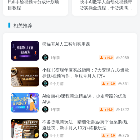
Puff手绘视频号分成计划项
快手AI数字人自动化视频带
目教程
货实操全流程，干货满满，
细节拉满
相关推荐
熊猫哥AI人工智能实用课
2089
1年前
19.9
￥
小红书变现年度实战指南：7大变现方式/爆款
标题/视频写作，单账号月入1万+
861
9个月前
19.9
￥
AI绘画+ip课程商业精品课，少走弯路的优质
AI课
1322
1年前
19.9
￥
不备货电商玩法：精细化选品/跨平台采购/规
避处罚，新手月入10万+终极玩法
375
9个月前
19.9
￥