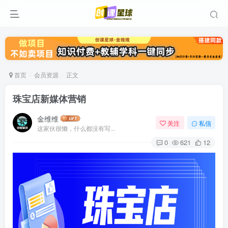
首页
会员资源
正文
珠宝店新媒体营销
金维维
关注
私信
这家伙很懒，什么都没有写...
0
621
12