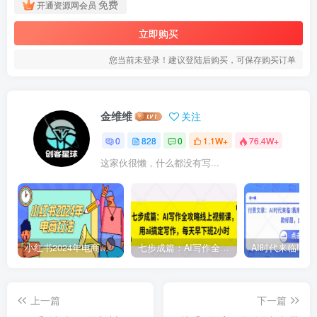
免费
开通资源网会员
立即购买
您当前未登录！建议登陆后购买，可保存购买订单
金维维
关注
0
828
0
1.1W+
76.4W+
这家伙很懒，什么都没有写...
小红书2024年电商打法，手把手教你如何打爆小红书店铺
七步成篇：AI写作全攻略线上视频课，用ai搞定写作，每天早下班2小时
上一篇
下一篇