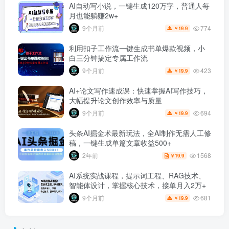
AI自动写小说，一键生成120万字，普通人每
月也能躺赚2w+
774
9个月前
19.9
￥
利用扣子工作流一键生成书单爆款视频，小
白三分钟搞定专属工作流
423
9个月前
19.9
￥
AI+论文写作速成课：快速掌握AI写作技巧，
大幅提升论文创作效率与质量
694
9个月前
19.9
￥
头条AI掘金术最新玩法，全AI制作无需人工修
稿，一键生成单篇文章收益500+
1568
2年前
19.9
￥
AI系统实战课程，提示词工程、RAG技术、
智能体设计，掌握核心技术，接单月入2万+
681
9个月前
19.9
￥