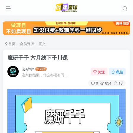
首页
会员资源
正文
魔研千千 六月线下千川课
金维维
关注
私信
这家伙很懒，什么都没有写...
0
834
18