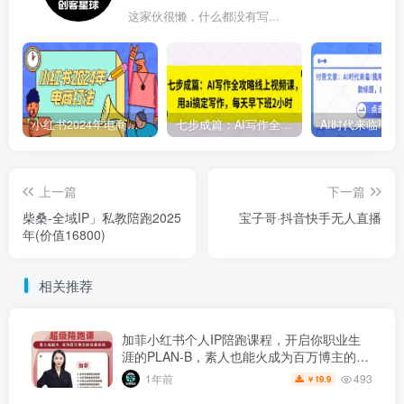
这家伙很懒，什么都没有写...
小红书2024年电商打法，手把手教你如何打爆小红书店铺
七步成篇：AI写作全攻略线上视频课，用ai搞定写作，每天早下班2小时
上一篇
下一篇
柴桑-全域IP」私教陪跑2025
宝子哥·抖音快手无人直播
年(价值16800)
相关推荐
加菲小红书个人IP陪跑课程，开启你职业生
涯的PLAN-B，素人也能火成为百万博主的流
量密码
493
1年前
19.9
￥