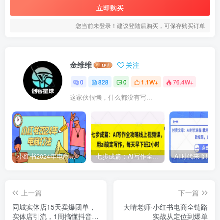
立即购买
您当前未登录！建议登陆后购买，可保存购买订单
金维维
关注
0
828
0
1.1W+
76.4W+
这家伙很懒，什么都没有写...
小红书2024年电商打法，手把手教你如何打爆小红书店铺
七步成篇：AI写作全攻略线上视频课，用ai搞定写作，每天早下班2小时
上一篇
下一篇
同城实体店15天卖爆团单，
大晴老师·小红书电商全链路
实体店引流，1周搞懂抖音团
实战从定位到爆单