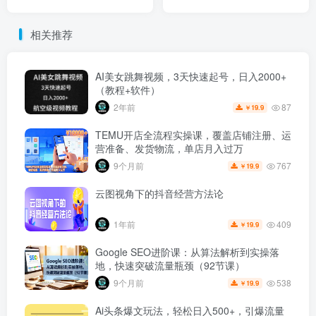
购
相关推荐
AI美女跳舞视频，3天快速起号，日入2000+
（教程+软件）
87
2年前
19.9
￥
TEMU开店全流程实操课，覆盖店铺注册、运
营准备、发货物流，单店月入过万
767
9个月前
19.9
￥
云图视角下的抖音经营方法论
409
1年前
19.9
￥
Google SEO进阶课：从算法解析到实操落
地，快速突破流量瓶颈（92节课）
538
9个月前
19.9
￥
Ai头条爆文玩法，轻松日入500+，引爆流量