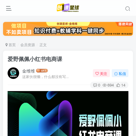
首页
会员资源
正文
爱野佩佩小红书电商课
金维维
关注
私信
这家伙很懒，什么都没有写...
0
694
14