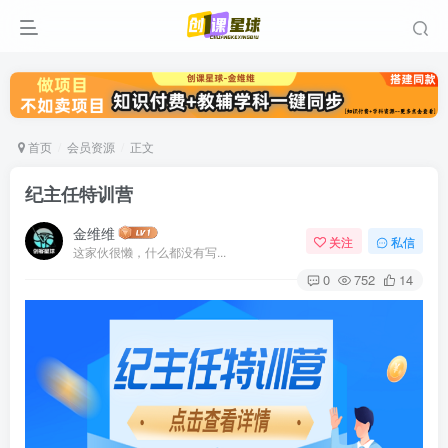
首页
会员资源
正文
纪主任特训营
金维维
关注
私信
这家伙很懒，什么都没有写...
0
752
14