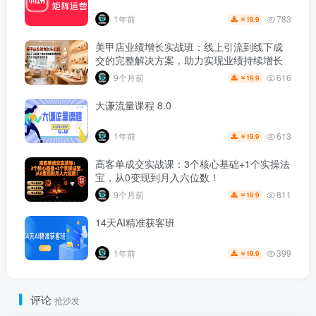
783
1年前
19.9
￥
美甲店业绩增长实战班：线上引流到线下成
交的完整解决方案，助力实现业绩持续增长
616
9个月前
19.9
￥
大谦流量课程 8.0
613
1年前
19.9
￥
高客单成交实战课：3个核心基础+1个实操法
宝，从0变现到月入六位数！
811
9个月前
19.9
￥
14天AI精准获客班
399
1年前
19.9
￥
评论
抢沙发