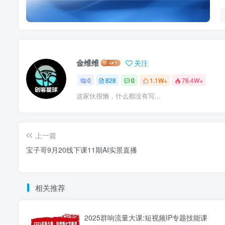
金维维
关注
0
828
0
1.1W+
76.4W+
这家伙很懒，什么都没有写...
上一篇
宝子哥9月20线下课11期AI实景直播
相关推荐
2025群响流量大课:短视频IP专题技能课