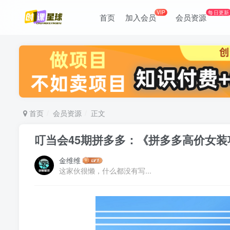
VIP
每日更新
首页
加入会员
会员资源
首页
会员资源
正文
叮当会45期拼多多：《拼多多高价女装
金维维
这家伙很懒，什么都没有写...