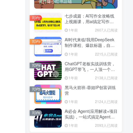
何打爆小红书店铺
七步成篇：AI写作全攻略线
TOP2
上视频课，用ai搞定写作，
每天早下班2小时
1年前
2607人已阅读
AI时代来临!我用DeepSeek
TOP3
制作课程、爆款标题，自动
挣钱
1年前
2215人已阅读
ChatGPT老板实战训练营，
TOP4
用GPT带飞，一人顶一个团
队
1年前
2138人已阅读
黑马火箭班-蓉姐IP创富训练
TOP5
营
1年前
2124人已阅读
Ai必会 Agent(应用解读+项目
TOP6
实战)，一站式搞定Agent应
用
1年前
2093人已阅读