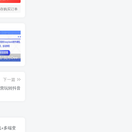
存购买订单
AI时代来临!我用DeepSeek制作课程、爆款标题，自动挣钱
ChatGPT老板实战训练营，用GPT带飞，一人顶一个团队
黑马火箭班-蓉姐IP创富训练营
下一篇
运营玩转抖音
流+多端变