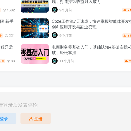
现，打造持续收益月入破万
1682
9个月前
￥
限 新手
Coze工作流7天速成：快速掌握智能体开发
创AI应用开发与副业变现
221
9个月前
.9
￥
全程只需
电商财务零基础入门，基础认知+基础实操+
破，轻松掌握
83
11个月前
9.9
请登录后发表评论
登录
注册