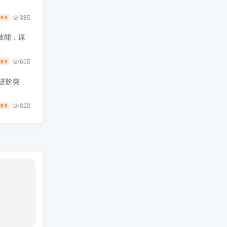
385
19.9
技能，原
605
19.9
进阶突
822
9.9
￥