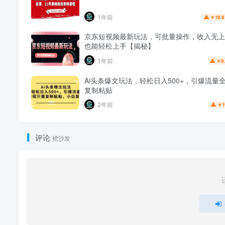
1年前
19.9
￥
京东短视频最新玩法，可批量操作，收入无上
也能轻松上手【揭秘】
1年前
9
￥
Ai头条爆文玩法，轻松日入500+，引爆流量
复制粘贴
2年前
1
￥
评论
抢沙发