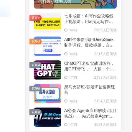
何打爆小红书店铺
七步成篇：AI写作全攻略线
TOP2
上视频课，用ai搞定写作，
每天早下班2小时
1年前
2607人已阅读
AI时代来临!我用DeepSeek
TOP3
制作课程、爆款标题，自动
挣钱
1年前
2215人已阅读
ChatGPT老板实战训练营，
TOP4
用GPT带飞，一人顶一个团
队
1年前
2138人已阅读
黑马火箭班-蓉姐IP创富训练
TOP5
营
1年前
2124人已阅读
Ai必会 Agent(应用解读+项目
TOP6
实战)，一站式搞定Agent应
用
1年前
2093人已阅读