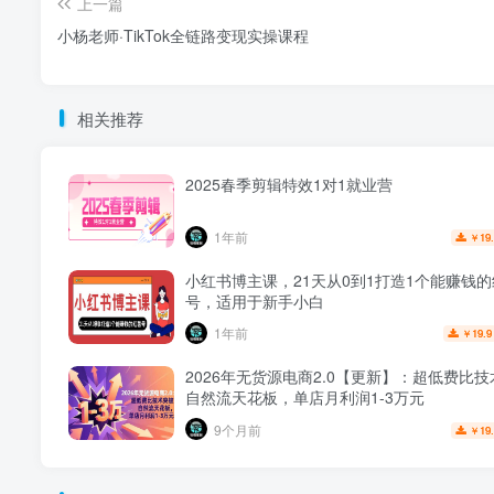
上一篇
小杨老师·TikTok全链路变现实操课程
相关推荐
2025春季剪辑特效1对1就业营
1年前
19
￥
小红书博主课，21天从0到1打造1个能赚钱
号，适用于新手小白
1年前
19.9
￥
2026年无货源电商2.0【更新】：超低费比
自然流天花板，单店月利润1-3万元
9个月前
19
￥