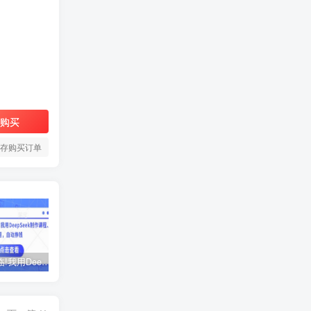
购买
存购买订单
AI时代来临!我用DeepSeek制作课程、爆款标题，自动挣钱
ChatGPT老板实战训练营，用GPT带飞，一人顶一个团队
黑马火箭班-蓉姐IP创富训练营