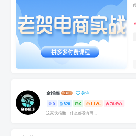
金维维
关注
0
828
0
1.1W+
76.4W+
这家伙很懒，什么都没有写...