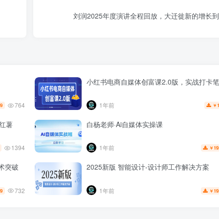
刘润2025年度演讲全程回放，大迁徙新的增长
小红书电商自媒体创富课2.0版，实战打卡
764
1年前
.9
￥
的红薯
白杨老师·Ai自媒体实操课
1394
1年前
19
￥
技术突破
2025新版 智能设计-设计师工作解决方案
732
1年前
.9
19
￥