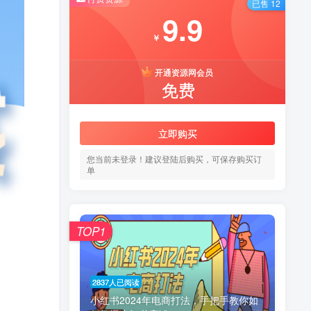
已售 12
9.9
￥
开通资源网会员
免费
立即购买
您当前未登录！建议登陆后购买，可保存购买订
单
TOP1
2837人已阅读
小红书2024年电商打法，手把手教你如