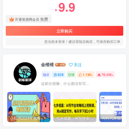
9.9
￥
免费
开通资源网会员
立即购买
您当前未登录！建议登陆后购买，可保存购买订单
金维维
关注
0
828
0
1.1W+
76.4W+
这家伙很懒，什么都没有写...
小红书2024年电商打法，手把手教你如何打爆小红书店铺
七步成篇：AI写作全攻略线上视频课，用ai搞定写作，每天早下班2小时