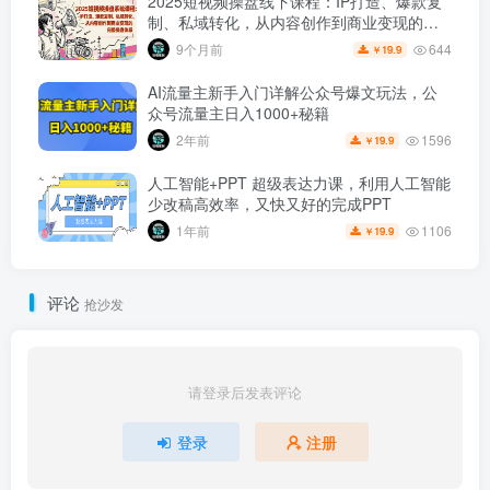
2025短视频操盘线下课程：IP打造、爆款复
制、私域转化，从内容创作到商业变现的完
整操盘体系
644
9个月前
19.9
￥
AI流量主新手入门详解公众号爆文玩法，公
众号流量主日入1000+秘籍
1596
2年前
19.9
￥
人工智能+PPT 超级表达力课，利用人工智能
少改稿高效率，又快又好的完成PPT
1106
1年前
19.9
￥
评论
抢沙发
请登录后发表评论
登录
注册