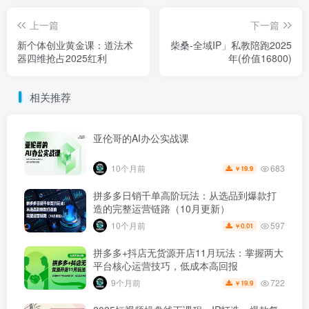
上一篇
下一篇
新个体创业黄金课：道法术
柴桑-全域IP」私教陪跑2025
器四维抢占2025红利
年(价值16800)
相关推荐
亚伦哥的AI办公实战课
683
10个月前
19.9
￥
拼多多日销千单高阶玩法：从选品到爆款打
造的完整运营链路（10月更新）
597
10个月前
0.01
￥
拼多多+抖店无货源开店11月玩法：掌握两大
平台核心运营技巧，低成本高回报
722
9个月前
19.9
￥