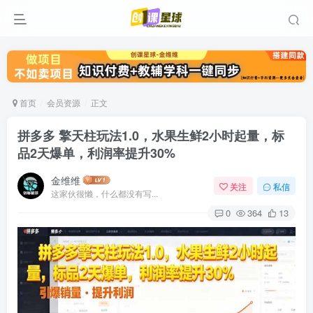
首页
会员资源
正文
拼多多 擎天柱玩法1.0，水果生鲜2小时起量，标
品2天爆单，利润率提升30%
金维维
关注
私信
这家伙很懒，什么都没有写...
0
364
13