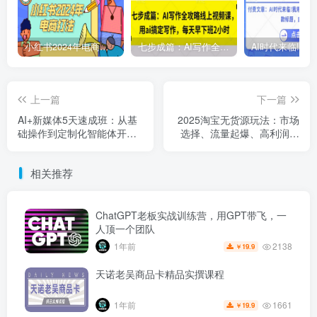
小红书2024年电商打法，手把手教你如何打爆小红书店铺
七步成篇：AI写作全攻略线上视频课，用ai搞定写作，每天早下班2小时
上一篇
下一篇
AI+新媒体5天速成班：从基
2025淘宝无货源玩法：市场
础操作到定制化智能体开
选择、流量起爆、高利润选
发，零基础月入3万+
品，单店月利润1-4w
相关推荐
ChatGPT老板实战训练营，用GPT带飞，一
人顶一个团队
2138
1年前
19.9
￥
天诺老吴商品卡精品实撰课程
1661
1年前
19.9
￥