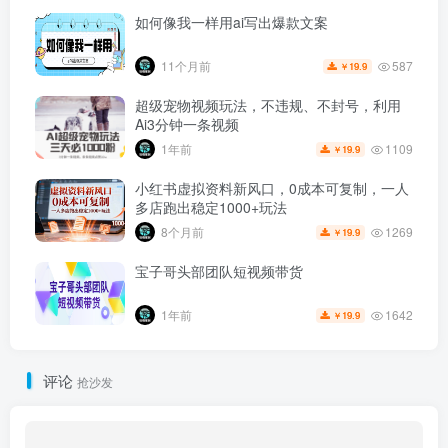
如何像我一样用ai写出爆款文案
587
11个月前
19.9
￥
超级宠物视频玩法，不违规、不封号，利用
Ai3分钟一条视频
1109
1年前
19.9
￥
小红书虚拟资料新风口，0成本可复制，一人
多店跑出稳定1000+玩法
1269
8个月前
19.9
￥
宝子哥头部团队短视频带货
1642
1年前
19.9
￥
评论
抢沙发