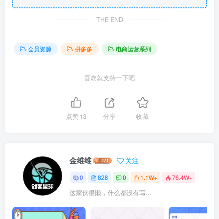
THE END
会员资源
拼多多
电商运营系列
喜欢就支持一下吧
点赞
13
分享
收藏
金维维
关注
0
828
0
1.1W+
76.4W+
这家伙很懒，什么都没有写...