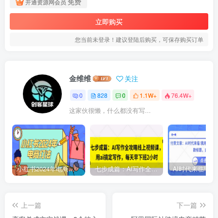
免费
开通资源网会员
立即购买
您当前未登录！建议登陆后购买，可保存购买订单
金维维
关注
0
828
0
1.1W+
76.4W+
这家伙很懒，什么都没有写...
小红书2024年电商打法，手把手教你如何打爆小红书店铺
七步成篇：AI写作全攻略线上视频课，用ai搞定写作，每天早下班2小时
上一篇
下一篇