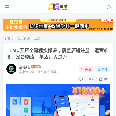
首页
会员资源
正文
TEMU开店全流程实操课，覆盖店铺注册、运营准
备、发货物流，单店月入过万
金维维
关注
私信
这家伙很懒，什么都没有写...
0
767
13