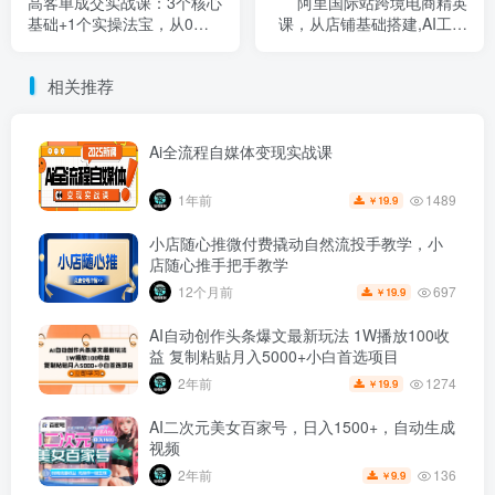
高客单成交实战课：3个核心
阿里国际站跨境电商精英
基础+1个实操法宝，从0变
课，从店铺基础搭建,AI工具
现到月入六位数！
应用到直通车推广全覆盖
相关推荐
Ai全流程自媒体变现实战课
1489
1年前
19.9
￥
小店随心推微付费撬动自然流投手教学，小
店随心推手把手教学
697
12个月前
19.9
￥
AI自动创作头条爆文最新玩法 1W播放100收
益 复制粘贴月入5000+小白首选项目
1274
2年前
19.9
￥
AI二次元美女百家号，日入1500+，自动生成
视频
136
2年前
9.9
￥