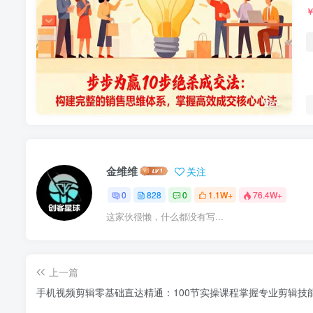
金维维
关注
0
828
0
1.1W+
76.4W+
这家伙很懒，什么都没有写...
上一篇
手机视频剪辑零基础直达精通：100节实操课程掌握专业剪辑技