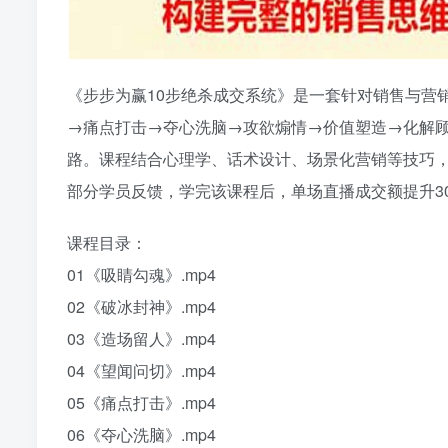
《步步为赢10步绝杀成交系统》是一套针对销售与营
→痛点打击→夺心洗脑→攻欲煽情→价值塑造→化解
路。课程结合心理学、话术设计、场景化营销等技巧
部分学员反馈，学完该课程后，单场直播成交额提升3
课程目录：
01《吸睛勾魂》.mp4
02《破冰封神》.mp4
03《造场留人》.mp4
04《望闻问切》.mp4
05《痛点打击》.mp4
06《夺心洗脑》.mp4