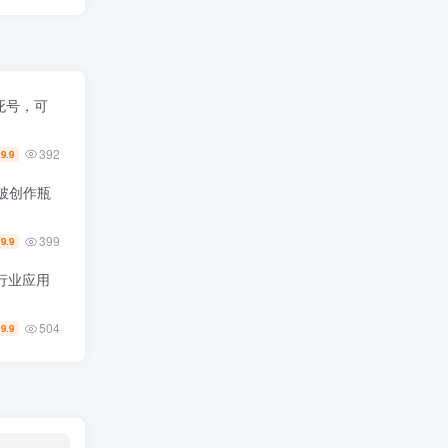
不死号，可
392
9.9
￥
破创作瓶
399
19.9
/行业应用
504
19.9