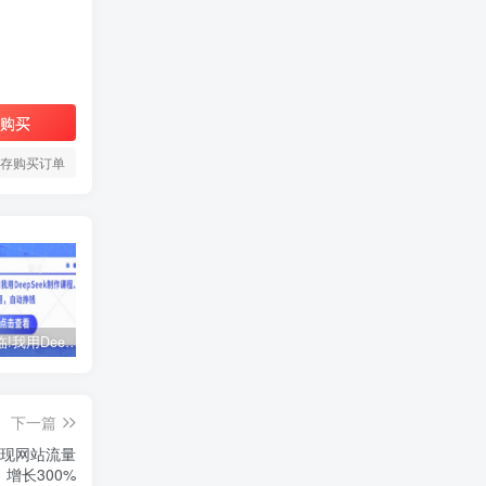
购买
存购买订单
AI时代来临!我用DeepSeek制作课程、爆款标题，自动挣钱
ChatGPT老板实战训练营，用GPT带飞，一人顶一个团队
黑马火箭班-蓉姐IP创富训练营
下一篇
实现网站流量
增长300%