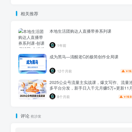
相关推荐
本地生活团购达人直播带券系列课
1年前
成为黑马—清醒老C的极简创作全局课
12个月前
19
￥
2025公众号流量主实战课，爆文写作、流量
多平台分发，新手日入千元月赚5万+更新11
8个月前
19.9
￥
评论
抢沙发