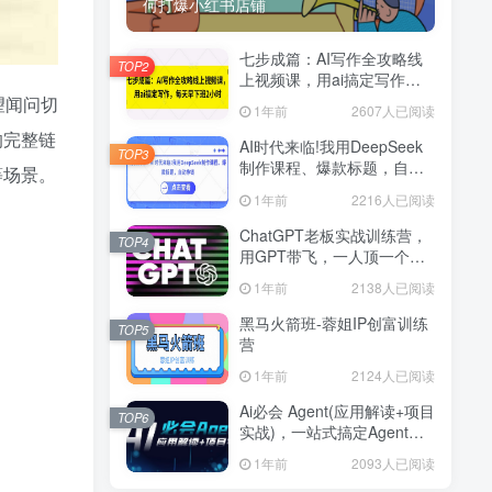
何打爆小红书店铺
七步成篇：AI写作全攻略线
TOP2
上视频课，用ai搞定写作，
每天早下班2小时
望闻问切
1年前
2607人已阅读
的完整链
AI时代来临!我用DeepSeek
TOP3
制作课程、爆款标题，自动
等场景。
挣钱
1年前
2216人已阅读
ChatGPT老板实战训练营，
TOP4
用GPT带飞，一人顶一个团
队
1年前
2138人已阅读
黑马火箭班-蓉姐IP创富训练
TOP5
营
1年前
2124人已阅读
Ai必会 Agent(应用解读+项目
TOP6
实战)，一站式搞定Agent应
用
1年前
2093人已阅读