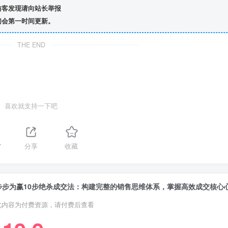
访客发现请向站长举报
们会第一时间更新。
THE END
喜欢就支持一下吧
7
分享
收藏
步步为赢10步绝杀成交法：构建完整的销售思维体系，掌握高效成交核心
此内容为付费资源，请付费后查看