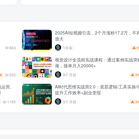
2025AI短视频引流，2个月涨粉17.2万，
放大
663
1年前
视觉设计全流程实战课程：通过案例实战突
颈，接单月入20000+
352
9个月前
.9
￥
池运营、
AI时代思维实战营2.0：底层逻辑/工具实操
月
提升工作效率+副业变现
1165
9个月前
￥