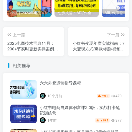
小红书2024年电商打法，手把手教你如何打爆小红书店铺
七步成篇：AI写作全攻略线上视频课，用ai搞定写作，每天早下班2小时
上一篇
下一篇
2025电商技术宝典11月：
小红书变现年度实战指南：7
200+节实时更新实操案例，
大变现方式/爆款标题/视频写
可技术变现亦可自用放大
作，单账号月入1万+
相关推荐
六六外卖运营指导课程
479
10个月前
9.9
￥
小红书电商自媒体创富课2.0版，实战打卡笔
记训练营
377
1年前
19.9
￥
小红书实操系统课：账号定位+7天快速起号