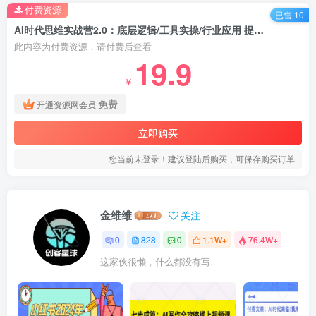
付费资源
已售 10
AI时代思维实战营2.0：底层逻辑/工具实操/行业应用 提升工作效率+副业变现
此内容为付费资源，请付费后查看
19.9
￥
免费
开通资源网会员
立即购买
您当前未登录！建议登陆后购买，可保存购买订单
金维维
关注
0
828
0
1.1W+
76.4W+
这家伙很懒，什么都没有写...