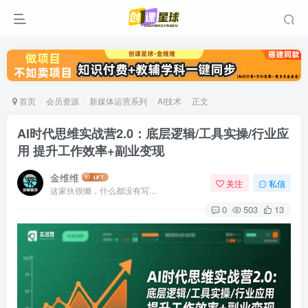
首页
会员资源
新媒体运营系列
AI技术
正文
AI时代思维实战营2.0：底层逻辑/工具实操/行业应
用 提升工作效率+副业变现
金维维
关注
私信
这家伙很懒，什么都没有写...
0
503
13