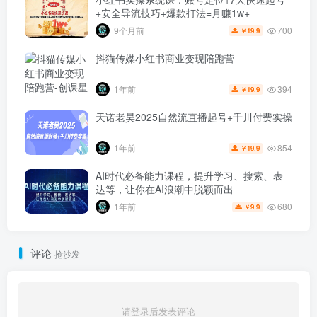
+安全导流技巧+爆款打法=月赚1w+
700
9个月前
19.9
￥
抖猫传媒小红书商业变现陪跑营
394
1年前
19.9
￥
天诺老昊2025自然流直播起号+千川付费实操
854
1年前
19.9
￥
AI时代必备能力课程，提升学习、搜索、表
达等，让你在AI浪潮中脱颖而出
680
1年前
9.9
￥
评论
抢沙发
请登录后发表评论