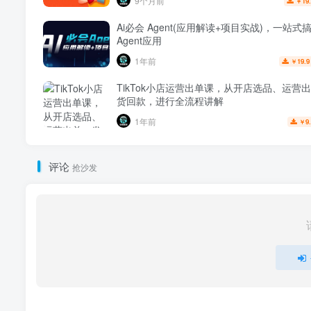
9个月前
19
￥
Ai必会 Agent(应用解读+项目实战)，一站式
Agent应用
1年前
19.9
￥
TikTok小店运营出单课，从开店选品、运营
货回款，进行全流程讲解
1年前
9
￥
评论
抢沙发