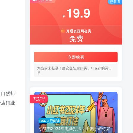
已售 5
19.9
￥
开通资源网会员
免费
立即购买
您当前未登录！建议登陆后购买，可保存购买订
单
、自然排
TOP1
升店铺业
2837人已阅读
小红书2024年电商打法，手把手教你如