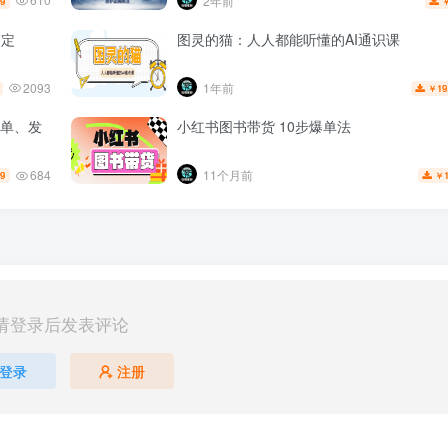
2年前
.9
搞定
图灵的猫：人人都能听懂的AI通识课
2093
1年前
19
￥
出单、发
小红书图书带货 10步爆单法
684
11个月前
.9
￥
请登录后发表评论
登录
注册