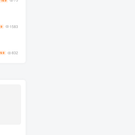
19.9
￥
1583
.9
832
19.9