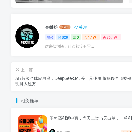
金维维
关注
0
828
0
1.1W+
76.4W+
这家伙很懒，什么都没有写...
上一篇
AI+超级个体应用课，DeepSeek,MJ等工具使用,拆解多赛道案
现月入过万
相关推荐
闲鱼高利润电商，当天上架当天出单，一单利润