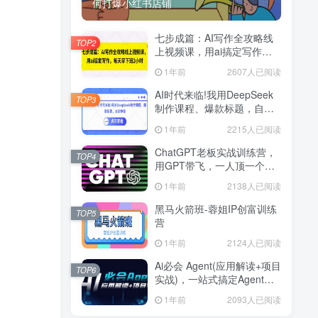
何打爆小红书店铺
七步成篇：AI写作全攻略线
TOP2
上视频课，用ai搞定写作，
每天早下班2小时
1年前
2607人已阅读
AI时代来临!我用DeepSeek
TOP3
制作课程、爆款标题，自动
挣钱
1年前
2215人已阅读
ChatGPT老板实战训练营，
TOP4
用GPT带飞，一人顶一个团
队
1年前
2138人已阅读
黑马火箭班-蓉姐IP创富训练
TOP5
营
1年前
2124人已阅读
Ai必会 Agent(应用解读+项目
TOP6
实战)，一站式搞定Agent应
用
1年前
2093人已阅读