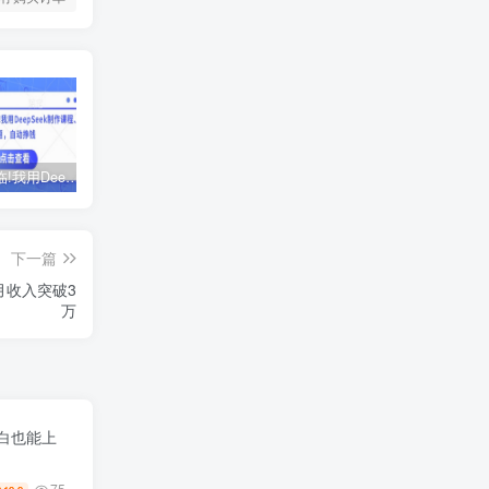
AI时代来临!我用DeepSeek制作课程、爆款标题，自动挣钱
ChatGPT老板实战训练营，用GPT带飞，一人顶一个团队
黑马火箭班-蓉姐IP创富训练营
下一篇
月收入突破3
万
小白也能上
75