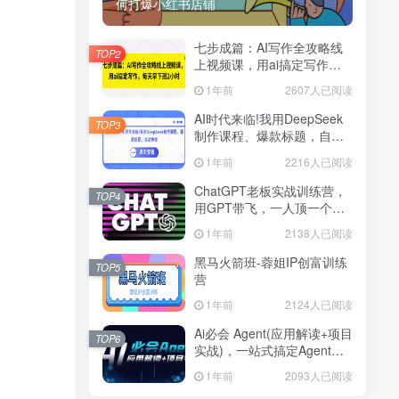
何打爆小红书店铺
七步成篇：AI写作全攻略线
TOP2
上视频课，用ai搞定写作，
每天早下班2小时
1年前
2607人已阅读
AI时代来临!我用DeepSeek
TOP3
制作课程、爆款标题，自动
挣钱
1年前
2216人已阅读
ChatGPT老板实战训练营，
TOP4
用GPT带飞，一人顶一个团
队
1年前
2138人已阅读
黑马火箭班-蓉姐IP创富训练
TOP5
营
1年前
2124人已阅读
Ai必会 Agent(应用解读+项目
TOP6
实战)，一站式搞定Agent应
用
1年前
2093人已阅读