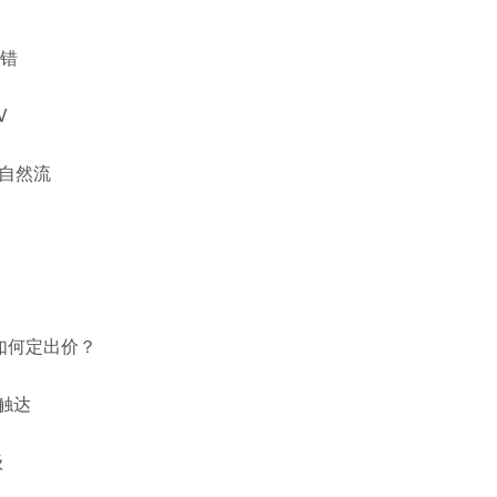
试错
V
自然流
如何定出价？
触达
级