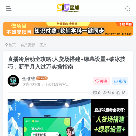
首页
会员资源
正文
直播冷启动全攻略:人货场搭建+绿幕设置+破冰技
巧，新手月入过万实操指南
金维维
关注
私信
这家伙很懒，什么都没有写...
0
614
18