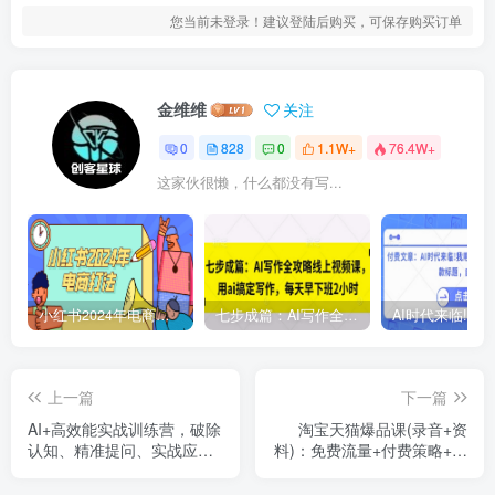
您当前未登录！建议登陆后购买，可保存购买订单
金维维
关注
0
828
0
1.1W+
76.4W+
这家伙很懒，什么都没有写...
小红书2024年电商打法，手把手教你如何打爆小红书店铺
七步成篇：AI写作全攻略线上视频课，用ai搞定写作，每天早下班2小时
上一篇
下一篇
AI+高效能实战训练营，破除
淘宝天猫爆品课(录音+资
认知、精准提问、实战应
料)：免费流量+付费策略+平
用，构建未来竞争力，开启
台红利，月入3万+
多维盈利渠道