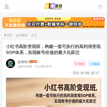
首页
会员资源
正文
小红书高阶变现班，构建一套可执行的高利润变现
SOP体系，实现账号价值的最大化跃迁
金维维
关注
私信
这家伙很懒，什么都没有写...
0
763
17