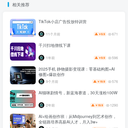
相关推荐
TikTok小店广告投放特训营
671
11个月前
9.9
￥
千川扫地僧线下课
596
1年前
9.9
￥
2025手机 静物摄影变现课：零基础构图+AI
修图+爆款创作
576
9个月前
19.9
￥
AI猫咪剧情号，新蓝海赛道，30天涨粉100W
1290
2年前
19.9
￥
AI+绘画创作班：从Midjourney到艺术创作，
全链路培养高薪AI人才，月入3w+