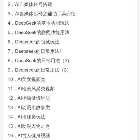
2，AI自媒体账号搭建
3，AI自媒体起号之辅助工具介绍
4，DeepSeek的基本功能玩法
5，DeepSeek的联网功能用法
6，Deepseek的隐藏玩法
7，Deepseek的日常用法1
8，DeepSeek的日常用法（2）
9，Deepseek的日常用法（3）
10，AI美女视频类
11，AI唯美风景类视频
12，AI小猫做饭玩法
13，AI动漫小故事类
14，AI福娃类玩法
15，AI动漫人物走秀
16，AI古人健身视频