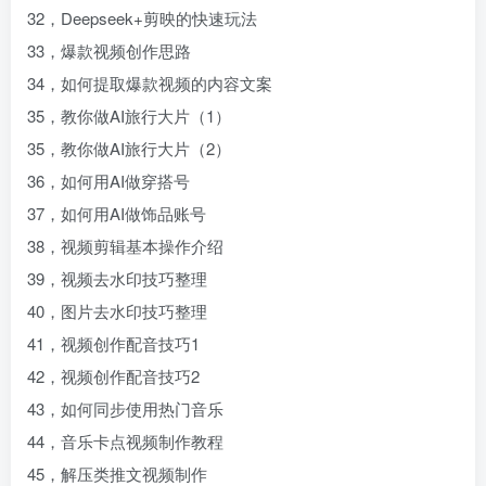
32，Deepseek+剪映的快速玩法
33，爆款视频创作思路
34，如何提取爆款视频的内容文案
35，教你做AI旅行大片（1）
35，教你做AI旅行大片（2）
36，如何用AI做穿搭号
37，如何用AI做饰品账号
38，视频剪辑基本操作介绍
39，视频去水印技巧整理
40，图片去水印技巧整理
41，视频创作配音技巧1
42，视频创作配音技巧2
43，如何同步使用热门音乐
44，音乐卡点视频制作教程
45，解压类推文视频制作