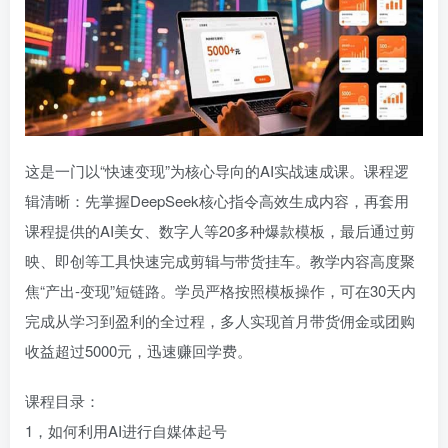
这是一门以“快速变现”为核心导向的AI实战速成课。课程逻
辑清晰：先掌握DeepSeek核心指令高效生成内容，再套用
课程提供的AI美女、数字人等20多种爆款模板，最后通过剪
映、即创等工具快速完成剪辑与带货挂车。教学内容高度聚
焦“产出-变现”短链路。学员严格按照模板操作，可在30天内
完成从学习到盈利的全过程，多人实现首月带货佣金或团购
收益超过5000元，迅速赚回学费。
课程目录：
1，如何利用AI进行自媒体起号