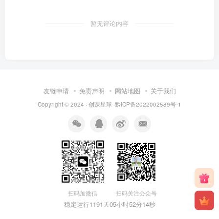
暂无评论内容
友链申请
免责声明
网站地图
关于我们
Copyright © 2024 · 创课星球 ·
黔ICP备2022002589号-1
扫码关注公众号
扫码加微信
稳定运行1191天
05小时52分15秒