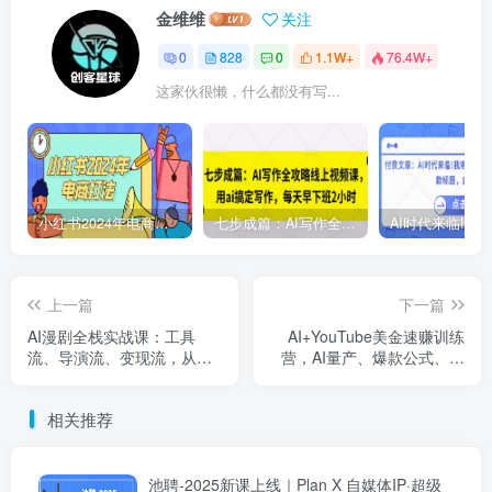
金维维
关注
0
828
0
1.1W+
76.4W+
这家伙很懒，什么都没有写...
小红书2024年电商打法，手把手教你如何打爆小红书店铺
七步成篇：AI写作全攻略线上视频课，用ai搞定写作，每天早下班2小时
上一篇
下一篇
AI漫剧全栈实战课：工具
AI+YouTube美金速赚训练
流、导演流、变现流，从生
营，AI量产、爆款公式、急
成到月入10w+全链路 (详细
速变现、独家视野，14天创
教程+直播课)
收6000+美金
相关推荐
池聘-2025新课上线｜Plan X 自媒体IP·超级