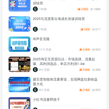
训练营
1888
1年前
19.9
￥
2025马克渡客出海成长加速训练营
617
1年前
9.9
￥
AI声音克隆
662
11个月前
19.9
￥
2025淘宝无货源玩法：市场选择、流量起
爆、高利润选品，单店月利润1-4w
489
9个月前
19.9
￥
建百度智能体流量赛道，实现网盘拉新收益
最大化
855
9个月前
19.9
￥
小红书流量野路子