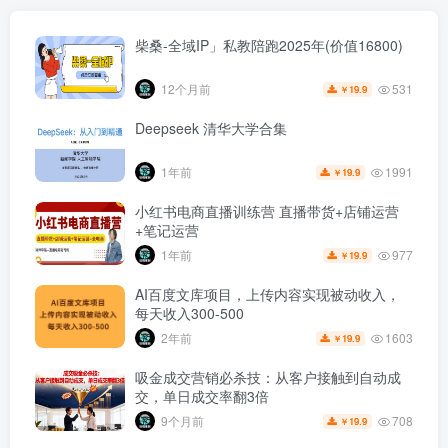
柴桑-全域IP」私教陪跑2025年(价值16800)
531
12个月前
19.9
￥
Deepseek 清华大学合集
1991
1年前
19.9
￥
小红书电商直播训练营 直播带货+店铺运营
+笔记运营
977
1年前
19.9
￥
AI百度文库项目，上传内容实现被动收入，
每天收入300-500
1603
2年前
19.9
￥
吸金成交营销必杀技：从客户接触到自动成
交，单日成交率翻3倍
708
9个月前
19.9
￥