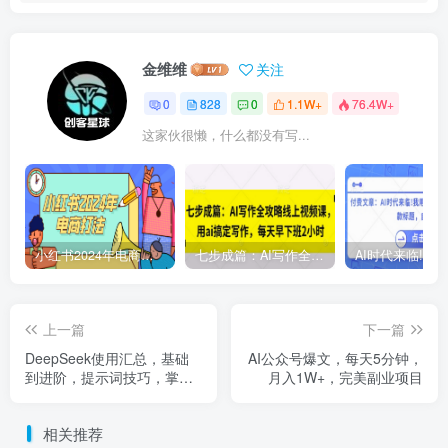
金维维
关注
0
828
0
1.1W+
76.4W+
这家伙很懒，什么都没有写...
小红书2024年电商打法，手把手教你如何打爆小红书店铺
七步成篇：AI写作全攻略线上视频课，用ai搞定写作，每天早下班2小时
上一篇
下一篇
DeepSeek使用汇总，基础
AI公众号爆文，每天5分钟，
到进阶，提示词技巧，掌握
月入1W+，完美副业项目
AI工具 提升工作效率
相关推荐