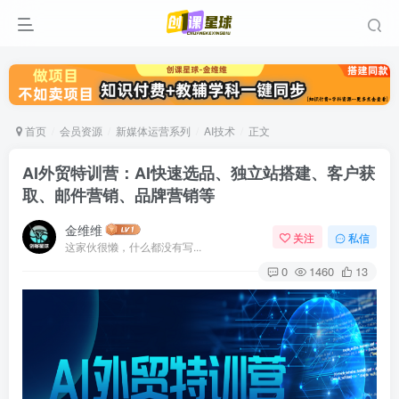
首页
会员资源
新媒体运营系列
AI技术
正文
AI外贸特训营：AI快速选品、独立站搭建、客户获
取、邮件营销、品牌营销等
金维维
关注
私信
这家伙很懒，什么都没有写...
0
1460
13