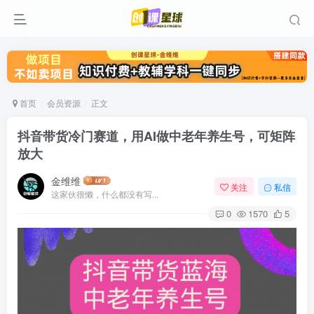
首页
会员资源
正文
抖音带货冷门赛道，用AI做中老年养生号，可矩阵
放大
金维维
关注
私信
这家伙很懒，什么都没有写...
0
1570
5