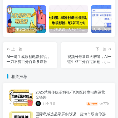
小红书2024年电商打法，手把手教你如何打爆小红书店铺
七步成篇：AI写作全攻略线上视频课，用ai搞定写作，每天早下班2小时
上一篇
下一篇
AI一键生成原创电影解说，
视频号最新爆火赛道，AI一
一刀不剪百分百条条爆款
键生成百分百过原创，小白
新号三天
相关推荐
2025慧哥传媒汤姆张-TK美区跨境电商运营
全链路
779
11个月前
9.9
￥
国际私域选品录屏实战课，蓝海市场由你选