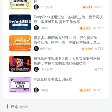
择
530
11个月前
9.9
￥
DeepSeek使用汇总，基础到进阶，提示词技
巧，掌握AI工具 提升工作效率
1267
1年前
19.9
￥
拼多多小班陪跑实战课11月，强付费矩阵、
原价活动、暗券引流，突破运营瓶颈，单店
日利润破5000
763
9个月前
19.9
￥
短视频IP变现线下大课：大量实操案例逐帧
拆解，掌握可复制落地的搞钱技能
10个月前
706
IP流量操盘手线上训练营
1255
1年前
19.9
￥
评论
抢沙发