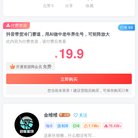
点赞
5
分享
收藏
付费资源
已售 69
抖音带货冷门赛道，用AI做中老年养生号，可矩阵放大
此内容为付费资源，请付费后查看
19.9
￥
免费
开通资源网会员
立即购买
您当前未登录！建议登陆后购买，可保存购买订单
金维维
关注
0
828
0
1.1W+
76.4W+
这家伙很懒，什么都没有写...