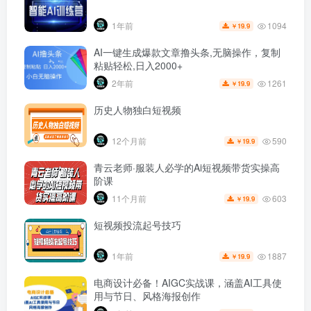
1094
1年前
19.9
￥
AI一键生成爆款文章撸头条,无脑操作，复制
粘贴轻松,日入2000+
1261
2年前
19.9
￥
历史人物独白短视频
590
12个月前
19.9
￥
青云老师·服装人必学的Ai短视频带货实操高
阶课
603
11个月前
19.9
￥
短视频投流起号技巧
1887
1年前
19.9
￥
电商设计必备！AIGC实战课，涵盖AI工具使
用与节日、风格海报创作