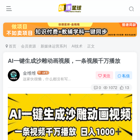
首页
会员资源
新媒体运营系列
AI技术
正文
AI一键生成沙雕动画视频，一条视频千万播放
金维维
关注
私信
这家伙很懒，什么都没有写...
0
1072
13