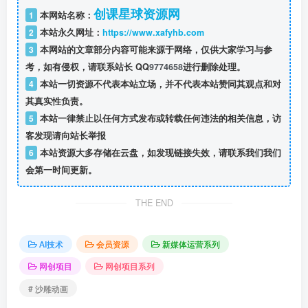
创课星球资源网
1
本网站名称：
2
本站永久网址：
https://www.xafyhb.com
3
本网站的文章部分内容可能来源于网络，仅供大家学习与参
考，如有侵权，请联系站长 QQ
9774658
进行删除处理。
4
本站一切资源不代表本站立场，并不代表本站赞同其观点和对
其真实性负责。
5
本站一律禁止以任何方式发布或转载任何违法的相关信息，访
客发现请向站长举报
6
本站资源大多存储在云盘，如发现链接失效，请联系我们我们
会第一时间更新。
THE END
AI技术
会员资源
新媒体运营系列
网创项目
网创项目系列
# 沙雕动画