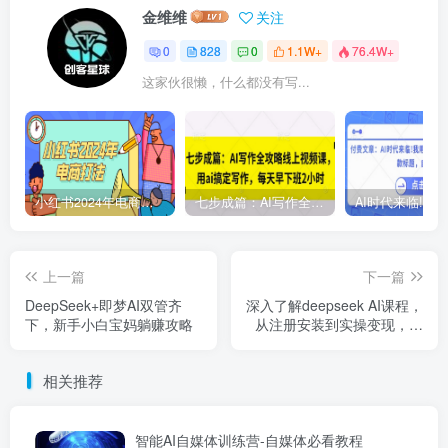
金维维
关注
0
828
0
1.1W+
76.4W+
这家伙很懒，什么都没有写...
小红书2024年电商打法，手把手教你如何打爆小红书店铺
七步成篇：AI写作全攻略线上视频课，用ai搞定写作，每天早下班2小时
上一篇
下一篇
DeepSeek+即梦AI双管齐
深入了解deepseek AI课程，
下，新手小白宝妈躺赚攻略
从注册安装到实操变现，带
你提升办公效率
相关推荐
智能AI自媒体训练营-自媒体必看教程