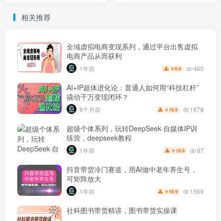
相关推荐
全域虚拟电商变现系列，通过平台出售虚拟
电商产品从而获利
460
1年前
9.9
￥
AI+IP超体进化论：普通人如何用“科技杠杆”
撬动千万变现闭环？
1678
8个月前
19.9
￥
超级个体系列，玩转DeepSeek·自媒体IP训
练营，deepseek教程
97
1年前
19.9
￥
抖音带货冷门赛道，用AI做中老年养生号，
可矩阵放大
1569
1年前
19.9
￥
社科图书带货精讲，图书带货实操课