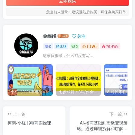
立即购买
您当前未登录！建议登陆后购买，可保存购买订单
金维维
关注
0
828
0
1.1W+
76.4W+
这家伙很懒，什么都没有写...
小红书2024年电商打法，手把手教你如何打爆小红书店铺
七步成篇：AI写作全攻略线上视频课，用ai搞定写作，每天早下班2小时
上一篇
下一篇
柯南-小红书电商实操课
AI-播商基础到高级变现策
略。通过详细拆解和讲解，
实现商业变现