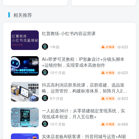
每天几百收益
口当天见收益
相关推荐
红普教练-小红书内容运营课
633
1年前
19.9
￥
AI+即梦可灵教程：IP形象设计+分镜头脚本
+运镜控制，实现零成本高效创作
620
10个月前
19.9
￥
抖店高利润店群系统课，店群搭建、选品策
略、运营管控，构建标准体系，矩阵月入20
万+
823
9个月前
19.9
￥
一人起盘36计：从零搭建稳定变现系统，实
现低成本创业，月入五位数+
666
10个月前
19.9
￥
实体店老板AI获客课：抖音同城号运营+AI获