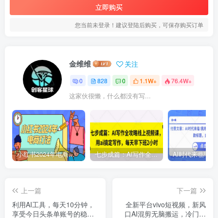
立即购买
您当前未登录！建议登陆后购买，可保存购买订单
金维维
关注
0
828
0
1.1W+
76.4W+
这家伙很懒，什么都没有写...
小红书2024年电商打法，手把手教你如何打爆小红书店铺
七步成篇：AI写作全攻略线上视频课，用ai搞定写作，每天早下班2小时
上一篇
下一篇
利用AI工具，每天10分钟，
全新平台vivo短视频，新风
享受今日头条单账号的稳定
口AI混剪无脑搬运，冷门风