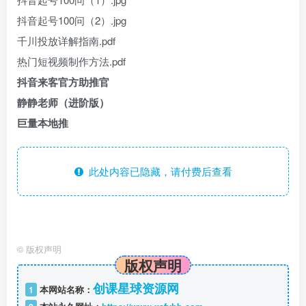
抖音起号100问（2）.jpg
千川投放详解指南.pdf
热门短视频制作方法.pdf
抖音来客官方助推官
静静老师（进阶版）
巨量本地推
此处内容已隐藏，请付费后查看
©
版权声明
版权声明
创课星球资源网
1
本网站名称：