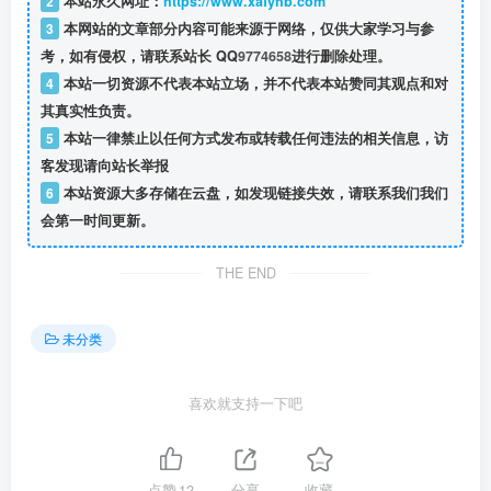
2
本站永久网址：
https://www.xafyhb.com
3
本网站的文章部分内容可能来源于网络，仅供大家学习与参
考，如有侵权，请联系站长 QQ
9774658
进行删除处理。
4
本站一切资源不代表本站立场，并不代表本站赞同其观点和对
其真实性负责。
5
本站一律禁止以任何方式发布或转载任何违法的相关信息，访
客发现请向站长举报
6
本站资源大多存储在云盘，如发现链接失效，请联系我们我们
会第一时间更新。
THE END
未分类
喜欢就支持一下吧
点赞
12
分享
收藏