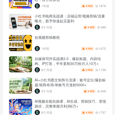
1878
1年前
19.9
￥
小红书电商实战课：店铺运营/视频剪辑/流量
曝光，新手快速起店盈利
488
9个月前
19.9
￥
短视频剪辑教程
1675
1年前
19.9
￥
自媒体写作实战课2.0，爆款标题、内容结
构、IP打造，半年复制30万粉月入10万+
1198
8个月前
19.9
￥
AI+小红书图文矩阵引流课：账号定位/爆款标
题/矩阵布局/单账号月涨粉5000+
468
9个月前
19.9
￥
AI视频全能实操课，AI生成、剪辑技巧、变现
路径，完整掌握月利润6万+
1797
8个月前
19.9
￥