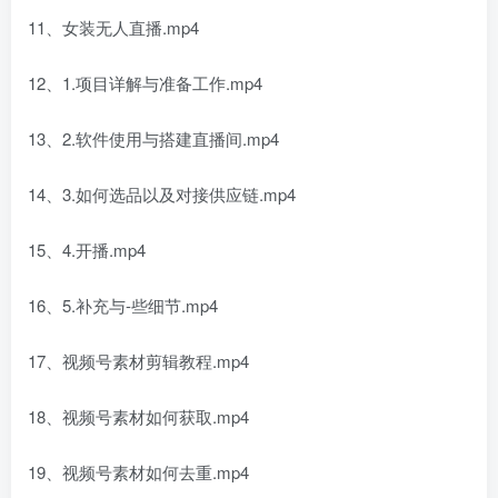
11、女装无人直播.mp4
12、1.项目详解与准备工作.mp4
13、2.软件使用与搭建直播间.mp4
14、3.如何选品以及对接供应链.mp4
15、4.开播.mp4
16、5.补充与-些细节.mp4
17、视频号素材剪辑教程.mp4
18、视频号素材如何获取.mp4
19、视频号素材如何去重.mp4