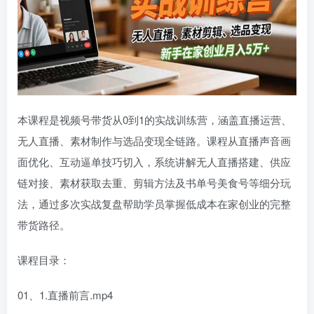
本课程是视频号带货从0到1的实战训练营，涵盖直播运营、
无人直播、素材制作与选品变现全链路。课程从直播声音画
面优化、互动逼单技巧切入，系统讲解无人直播搭建、供应
链对接、素材获取去重、剪辑方法及书单号美食号等细分玩
法，通过多次实战复盘帮助学员掌握低成本在家创业的完整
带货路径。
课程目录：
01、1.直播前言.mp4