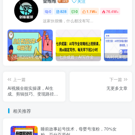
金维维
关注
0
828
0
1.1W+
76.4W+
这家伙很懒，什么都没有写...
小红书2024年电商打法，手把手教你如何打爆小红书店铺
七步成篇：AI写作全攻略线上视频课，用ai搞定写作，每天早下班2小时
上一篇
下一篇
AI视频全能实操课，AI生
无更多文章
成、剪辑技巧、变现路径，
完整掌握月利润6万+
相关推荐
睡前故事起号技术，母婴号涨粉，70%女
粉，百分百原创