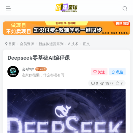
首页
会员资源
新媒体运营系列
AI技术
正文
Deepseek零基础AI编程课
金维维
关注
私信
这家伙很懒，什么都没有写...
0
1977
7