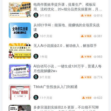
电商作图效率提升课，批量生产、模板应
用、流程优化，20+细分品类实操案例，月赚
3万
816
9个月前
19.9
￥
从0到1学AI：能落地、能赚钱的全场景实战
课
381
10个月前
19.9
￥
无人Ai小说掘金2.0，被动收入，解放双手
983
1年前
19.9
￥
AI自动写小说，一键生成120万字，普通人每
月也能躺赚2w+
774
9个月前
19.9
￥
Tiktok广告投放从入门到精通
622
11个月前
9.9
￥
多参宗漫剧实操班2.0-更新，不出镜不写脚