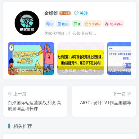
金维维
关注
0
828
0
1.1W+
76.4W+
这家伙很懒，什么都没有写...
小红书2024年电商打法，手把手教你如何打爆小红书店铺
七步成篇：AI写作全攻略线上视频课，用ai搞定写作，每天早下班2小时
上一篇
下一篇
白泽国际站运营实战系统:高
AIGC+设计1V1作品集辅导
质量询盘增长课
相关推荐