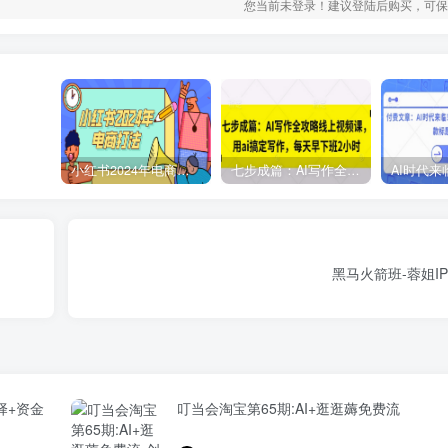
您当前未登录！建议登陆后购买，可保
小红书2024年电商打法，手把手教你如何打爆小红书店铺
七步成篇：AI写作全攻略线上视频课，用ai搞定写作，每天早下班2小时
黑马火箭班-蓉姐I
择+资金
叮当会淘宝第65期:AI+逛逛薅免费流