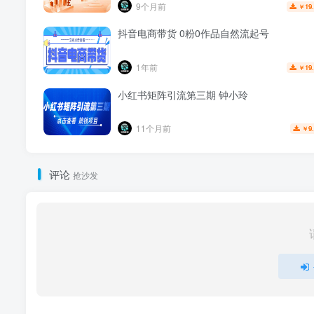
9个月前
19
￥
抖音电商带货 0粉0作品自然流起号
1年前
19
￥
小红书矩阵引流第三期 钟小玲
11个月前
9
￥
评论
抢沙发