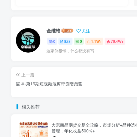
金维维
关注
0
828
0
1.1W+
76.4W+
这家伙很懒，什么都没有写...
上一篇
盗坤-第16期短视频混剪带货陪跑营
相关推荐
大宗商品期货交易全攻略，市场分析+品种选
管理，年化收益500%+