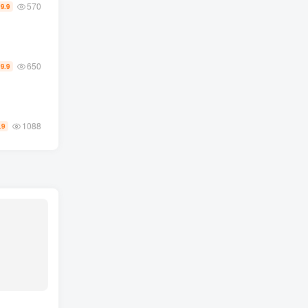
570
9.9
￥
650
19.9
1088
.9