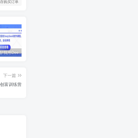
存购买订单
AI时代来临!我用DeepSeek制作课程、爆款标题，自动挣钱
ChatGPT老板实战训练营，用GPT带飞，一人顶一个团队
黑马火箭班-蓉姐IP创富训练营
下一篇
P创富训练营