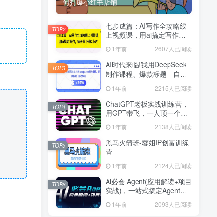
何打爆小红书店铺
七步成篇：AI写作全攻略线
TOP2
上视频课，用ai搞定写作，
每天早下班2小时
1年前
2607人已阅读
AI时代来临!我用DeepSeek
TOP3
制作课程、爆款标题，自动
挣钱
1年前
2215人已阅读
ChatGPT老板实战训练营，
TOP4
用GPT带飞，一人顶一个团
队
1年前
2138人已阅读
黑马火箭班-蓉姐IP创富训练
TOP5
营
1年前
2124人已阅读
Ai必会 Agent(应用解读+项目
TOP6
实战)，一站式搞定Agent应
用
1年前
2093人已阅读