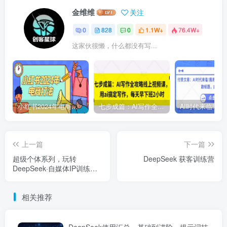
金维维
关注
0
828
0
1.1W+
76.4W+
这家伙很懒，什么都没有写...
小红书2024年电商打法，手把手教你如何打爆小红书店铺
七步成篇：AI写作全攻略线上视频课，用ai搞定写作，每天早下班2小时
上一篇
下一篇
超级个体系列，玩转
DeepSeek 获客训练营
DeepSeek·自媒体IP训练
营，deepseek教程
相关推荐
DeepSeek使用汇总，基础到进阶，提示词技