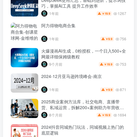
巧，掌握AI工具 提升工作效率
1267
1年前
19.9
￥
阿力得物电商合集
756
1年前
9.9
￥
火爆漫画AI生成，0粉授权，一个日入500+全
网最详细保姆级教程
753
9个月前
19.9
￥
2024-12月亚马逊跨境峰会-南京
871
1年前
9.9
￥
2025商业案例方法库，社交电商、直播带
货、私域运营，拆解200+案例助力年营收破
亿波
1694
8个月前
19.9
￥
2024抖音同城热门玩法，​同城视频上热门的
底层逻辑