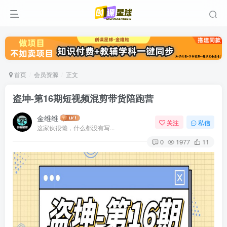
首页
会员资源
正文
盗坤-第16期短视频混剪带货陪跑营
金维维
关注
私信
这家伙很懒，什么都没有写...
0
1977
11