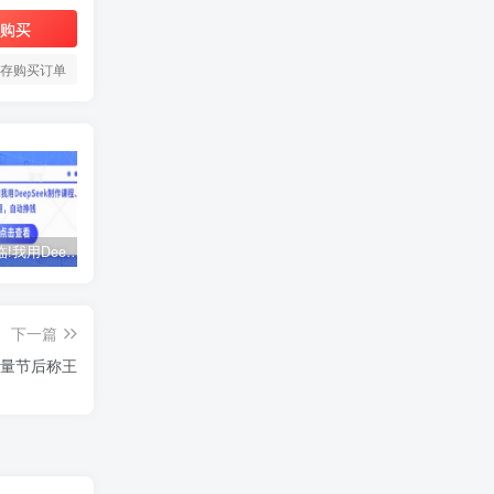
购买
存购买订单
AI时代来临!我用DeepSeek制作课程、爆款标题，自动挣钱
ChatGPT老板实战训练营，用GPT带飞，一人顶一个团队
黑马火箭班-蓉姐IP创富训练营
下一篇
起量节后称王