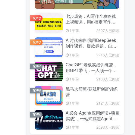
何打爆小红书店铺
七步成篇：AI写作全攻略线
TOP2
上视频课，用ai搞定写作，
每天早下班2小时
1年前
2607人已阅读
AI时代来临!我用DeepSeek
TOP3
制作课程、爆款标题，自动
挣钱
1年前
2216人已阅读
ChatGPT老板实战训练营，
TOP4
用GPT带飞，一人顶一个团
队
1年前
2138人已阅读
黑马火箭班-蓉姐IP创富训练
TOP5
营
1年前
2124人已阅读
Ai必会 Agent(应用解读+项目
TOP6
实战)，一站式搞定Agent应
用
1年前
2093人已阅读