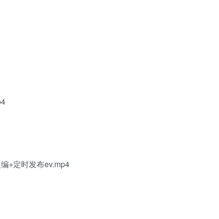
4
编+定时发布ev.mp4