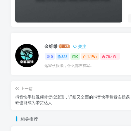
金维维
关注
0
828
0
1.1W+
76.4W+
这家伙很懒，什么都没有写...
上一篇
抖音快手短视频带货投流班，详细又全面的抖音快手带货实操课
础也能成为带货达人
相关推荐