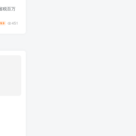
省税百万
451
19.9