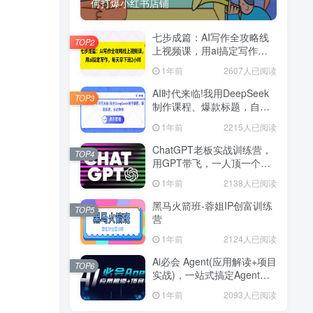
何打爆小红书店铺
七步成篇：AI写作全攻略线
TOP2
上视频课，用ai搞定写作，
每天早下班2小时
1年前
2607人已阅读
AI时代来临!我用DeepSeek
TOP3
制作课程、爆款标题，自动
挣钱
1年前
2215人已阅读
ChatGPT老板实战训练营，
TOP4
用GPT带飞，一人顶一个团
队
1年前
2138人已阅读
黑马火箭班-蓉姐IP创富训练
TOP5
营
1年前
2124人已阅读
Ai必会 Agent(应用解读+项目
TOP6
实战)，一站式搞定Agent应
用
1年前
2093人已阅读