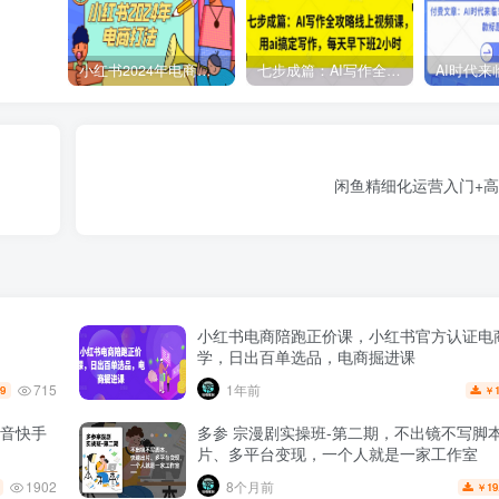
小红书2024年电商打法，手把手教你如何打爆小红书店铺
七步成篇：AI写作全攻略线上视频课，用ai搞定写作，每天早下班2小时
闲鱼精细化运营入门+
小红书电商陪跑正价课，小红书官方认证电
学，日出百单选品，电商掘进课
715
1年前
.9
￥
音快手
多参 宗漫剧实操班-第二期，不出镜不写脚
片、多平台变现，一个人就是一家工作室
1902
8个月前
19
￥