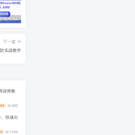
AI时代来临!我用DeepSeek制作课程、爆款标题，自动挣钱
ChatGPT老板实战训练营，用GPT带飞，一人顶一个团队
黑马火箭班-蓉姐IP创富训练营
下一篇
高阶实战教学
商讲师教
492
19.9
本、快速出
1044
.9