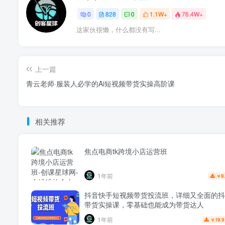
0
828
0
1.1W+
76.4W+
这家伙很懒，什么都没有写...
上一篇
青云老师·服装人必学的Ai短视频带货实操高阶课
相关推荐
焦点电商tk跨境小店运营班
1年前
9
￥
抖音快手短视频带货投流班，详细又全面的抖
带货实操课，零基础也能成为带货达人
1年前
19.9
￥