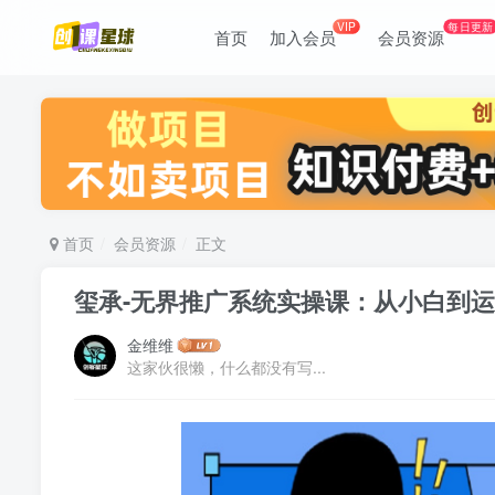
VIP
每日更新
首页
加入会员
会员资源
首页
会员资源
正文
玺承-无界推广系统实操课：从小白到运营
金维维
这家伙很懒，什么都没有写...