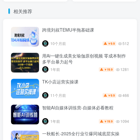
相关推荐
跨境刘叔TEMU半拖基础课
512
10个月前
9.9
￥
用Ai一键生成美女瑜伽原创视频 零成本制作
多平台暴力起号
1281
1年前
19.9
￥
TK小店运营实操课
466
11个月前
9.9
￥
智能AI自媒体训练营-自媒体必看教程
1094
1年前
19.9
￥
一秋船长-2025全行业引爆同城底层实操