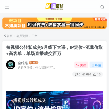
首页
会员资源
正文
短视频公转私成交9月线下大课，IP定位+流量偷取
+高客单，单场直播成交百万
金维维
关注
私信
这家伙很懒，什么都没有写...
0
694
16