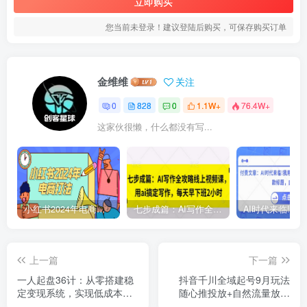
立即购买
您当前未登录！建议登陆后购买，可保存购买订单
金维维
关注
0
828
0
1.1W+
76.4W+
这家伙很懒，什么都没有写...
小红书2024年电商打法，手把手教你如何打爆小红书店铺
七步成篇：AI写作全攻略线上视频课，用ai搞定写作，每天早下班2小时
上一篇
下一篇
一人起盘36计：从零搭建稳
抖音千川全域起号9月玩法
定变现系统，实现低成本创
随心推投放+自然流量放大
业，月入五位数+
+素材优化 单场盈利破万