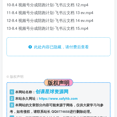
10-8.4 视频号分成陪跑计划-飞书云文档 12.mp4
11-8.4 视频号分成陪跑计划-飞书云文档 13 ev.mp4
12-8.4 视频号分成陪跑计划-飞书云文档 14 ev.mp4
13-8.4 视频号分成陪跑计划-飞书云文档 15.mp4
此处内容已隐藏，请付费后查看
©
版权声明
版权声明
创课星球资源网
1
本网站名称：
2
本站永久网址：
https://www.xafyhb.com
3
本网站的文章部分内容可能来源于网络，仅供大家学习与参
考，如有侵权，请联系站长 QQ
9774658
进行删除处理。