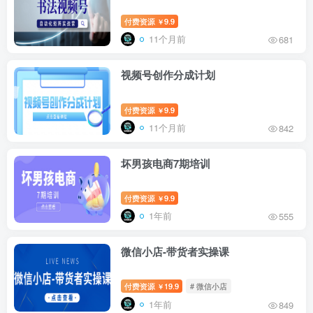
付费资源
9.9
￥
11个月前
681
视频号创作分成计划
付费资源
9.9
￥
11个月前
842
坏男孩电商7期培训
付费资源
9.9
￥
1年前
555
微信小店-带货者实操课
付费资源
19.9
# 微信小店
￥
1年前
849