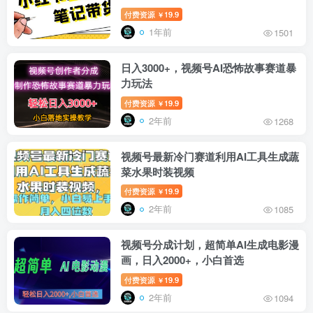
付费资源
19.9
￥
1年前
1501
日入3000+，视频号AI恐怖故事赛道暴
力玩法
付费资源
19.9
￥
2年前
1268
视频号最新冷门赛道利用AI工具生成蔬
菜水果时装视频
付费资源
19.9
￥
2年前
1085
视频号分成计划，超简单AI生成电影漫
画，日入2000+，小白首选
付费资源
19.9
￥
2年前
1094