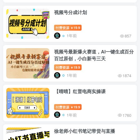
视频号分成计划
付费资源
19.9
￥
1年前
857
视频号最新爆火赛道，AI一键生成百分
百过原创，小白新号三天
付费资源
19.9
￥
1年前
1874
【晴晴】红普电商实操课
付费资源
19.9
￥
1年前
1760
徐老师小红书笔记带货与直播