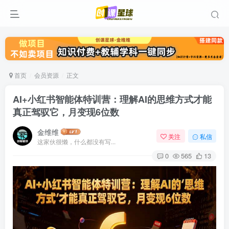
首页
会员资源
正文
AI+小红书智能体特训营：理解AI的思维方式才能
真正驾驭它，月变现6位数
金维维
关注
私信
这家伙很懒，什么都没有写...
0
565
13