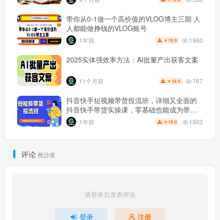
带你从0-1做一个高价值的VLOG博主三期 人
人都能做挣钱的VLOG账号
1960
1年前
19.9
￥
2025实体强效率方法：AI批量产出获客文案
767
11个月前
19.9
￥
抖音快手短视频带货投流班，详细又全面的
抖音快手带货实操课，零基础也能成为带货
达人
1903
1年前
19.9
￥
评论
抢沙发
请登录后发表评论
登录
注册