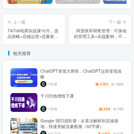
上一篇
下一篇
TikTok电商实战课10月，选
阿里铁军销售管理：可落地
品策略+店铺运营+流量获取
的管理工具+实战案例，不能
+全流程技能，月入5万+
拿业绩的管理都在扯淡
相关推荐
ChatGPT变现大师班，ChatGPT运营变现攻
略
1868
1年前
19.9
￥
千川扫地僧线下课
596
1年前
9.9
￥
Google SEO进阶课：从算法解析到实操落
地，快速突破流量瓶颈（92节课）
538
9个月前
19.9
￥