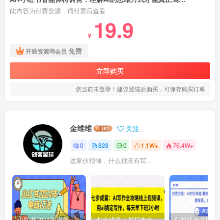
此内容为付费资源，请付费后查看
19.9
￥
免费
开通资源网会员
立即购买
您当前未登录！建议登陆后购买，可保存购买订单
金维维
关注
0
828
0
1.1W+
76.4W+
这家伙很懒，什么都没有写...
小红书2024年电商打法，手把手教你如何打爆小红书店铺
七步成篇：AI写作全攻略线上视频课，用ai搞定写作，每天早下班2小时