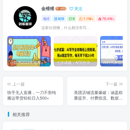
金维维
关注
0
828
0
1.1W+
76.4W+
这家伙很懒，什么都没有写...
小红书2024年电商打法，手把手教你如何打爆小红书店铺
七步成篇：AI写作全攻略线上视频课，用ai搞定写作，每天早下班2小时
上一篇
下一篇
快手无人直播，一刀不剪纯
美团店铺流量爆破：涵盖权
搬运带货轻松日入500+
重提升、付费投流、数据分
析，系统教学流量运营
相关推荐