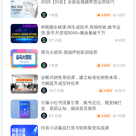
2025【抖音】全新短视频带货运营技巧
1267
1年前
19.9
￥
AI视频全栈课:AI生成技术,剪辑特效,账号运
营,新手月变现5000+播放量破千万
9个月前
650
黑马火箭班-蓉姐IP创富训练营
2124
1年前
19.9
￥
诊断式销售系统课，建立标准化销售体系，
大幅提升成交转化率
813
10个月前
19.9
￥
引爆小红书流量引擎，账号定位、视觉锤打
造、底层认知，撬动首页推荐
1538
8个月前
19.9
￥
抖音小店爆品打造与矩阵裂变实战课