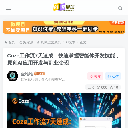
首页
会员资源
新媒体运营系列
AI技术
正文
Coze工作流7天速成：快速掌握智能体开发技能，
原创AI应用开发与副业变现
金维维
关注
私信
这家伙很懒，什么都没有写...
0
606
16