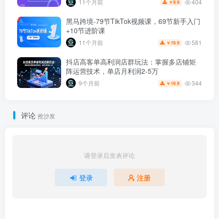
404
11个月前
9.9
￥
黑马跨境-79节TikTok视频课，69节新手入门
+10节进阶课
581
11个月前
19.9
￥
抖店高客单高利润店群玩法：掌握多店铺矩
阵运营技术，单店月利润2-5万
344
9个月前
19.9
￥
评论
抢沙发
请登录后发表评论
登录
注册