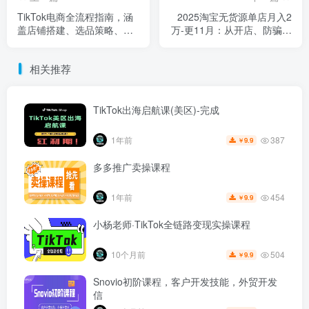
TikTok电商全流程指南，涵
2025淘宝无货源单店月入2
盖店铺搭建、选品策略、流
万-更11月：从开店、防骗到
量获取
下单发货、售后全掌握
相关推荐
TikTok出海启航课(美区)-完成
387
1年前
9.9
￥
多多推广卖操课程
454
1年前
9.9
￥
小杨老师·TikTok全链路变现实操课程
504
10个月前
9.9
￥
Snovio初阶课程，客户开发技能，外贸开发
信