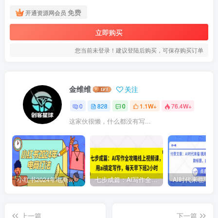
免费
开通资源网会员
立即购买
您当前未登录！建议登陆后购买，可保存购买订单
金维维
关注
0
828
0
1.1W+
76.4W+
这家伙很懒，什么都没有写...
小红书2024年电商打法，手把手教你如何打爆小红书店铺
七步成篇：AI写作全攻略线上视频课，用ai搞定写作，每天早下班2小时
上一篇
下一篇