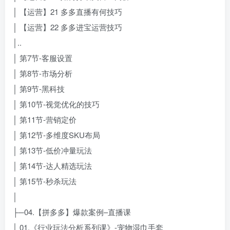
│ 【运营】21 多多直播有何技巧
│ 【运营】22 多多进宝运营技巧
│..
│ 第7节-客服设置
│ 第8节-市场分析
│ 第9节-黑科技
│ 第10节-视觉优化的技巧
│ 第11节-营销定价
│ 第12节-多维度SKU布局
│ 第13节-低价冲量玩法
│ 第14节-达人精选玩法
│ 第15节-秒杀玩法
│
├─04.【拼多多】爆款案例–直播课
│ 01.《行业玩法分析系列课》-宠物湿巾手套