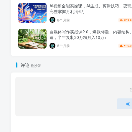
AI视频全能实操课，AI生成、剪辑技巧、变
完整掌握月利润6万+
8个月前
19.9
￥
自媒体写作实战课2.0，爆款标题、内容结构、
造，半年复制30万粉月入10万+
8个月前
19.9
￥
评论
抢沙发