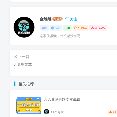
金维维
关注
0
828
0
1.1W+
76.4W+
这家伙很懒，什么都没有写...
上一篇
无更多文章
相关推荐
六六亚马逊跟卖实战课
11个月前
9
￥