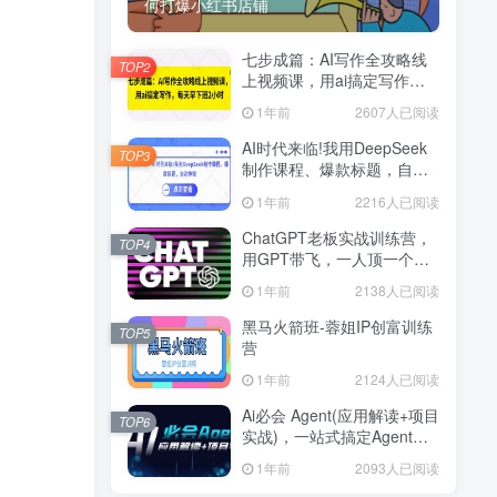
何打爆小红书店铺
七步成篇：AI写作全攻略线
TOP2
上视频课，用ai搞定写作，
每天早下班2小时
1年前
2607人已阅读
AI时代来临!我用DeepSeek
TOP3
制作课程、爆款标题，自动
挣钱
1年前
2216人已阅读
ChatGPT老板实战训练营，
TOP4
用GPT带飞，一人顶一个团
队
1年前
2138人已阅读
黑马火箭班-蓉姐IP创富训练
TOP5
营
1年前
2124人已阅读
Ai必会 Agent(应用解读+项目
TOP6
实战)，一站式搞定Agent应
用
1年前
2093人已阅读