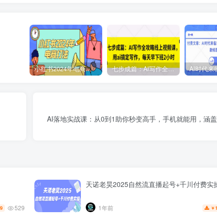
小红书2024年电商打法，手把手教你如何打爆小红书店铺
七步成篇：AI写作全攻略线上视频课，用ai搞定写作，每天早下班2小时
AI落地实战课：从0到1助你秒变高手，手机就能用，涵
天诺老昊2025自然流直播起号+千川付费实
529
1年前
.9
￥