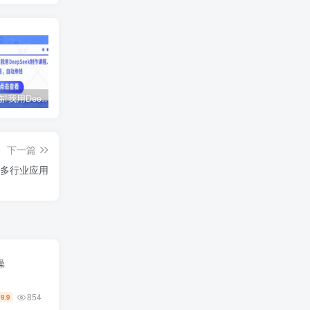
AI时代来临!我用DeepSeek制作课程、爆款标题，自动挣钱
ChatGPT老板实战训练营，用GPT带飞，一人顶一个团队
黑马火箭班-蓉姐IP创富训练营
下一篇
盖多行业应用
操
854
19.9