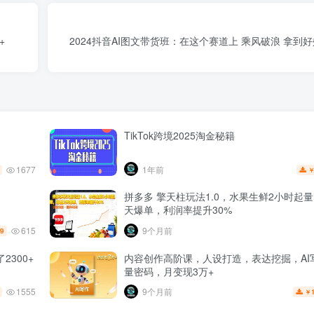
+
2024抖音AI图文带货班：在这个赛道上 乘风破浪 拿到好
TikTok跨境2025淘金秘籍
1677
1年前
拼多多 擎天柱玩法1.0，水果生鲜2小时起量
天爆单，利润率提升30%
615
9个月前
.9
2300+
内容创作高阶课，人设打造，表达挖掘，AI
量密码，月变现3万+
1555
9个月前
￥