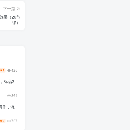
下一篇
效果（26节
课）
425
9.9
￥
，标品2
364
写作，流
727
19.9