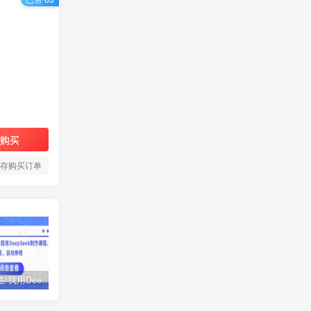
购买
存购买订单
AI时代来临!我用DeepSeek制作课程、爆款标题，自动挣钱
ChatGPT老板实战训练营，用GPT带飞，一人顶一个团队
黑马火箭班-蓉姐IP创富训练营