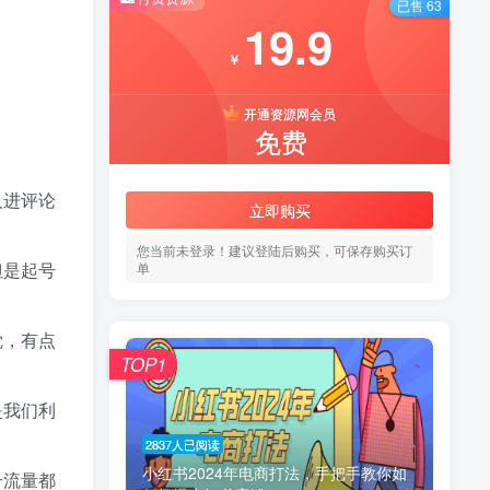
已售 63
19.9
￥
开通资源网会员
免费
人进评论
立即购买
您当前未登录！建议登陆后购买，可保存购买订
但是起号
单
觉，有点
TOP1
是我们利
2837人已阅读
小红书2024年电商打法，手把手教你如
号流量都