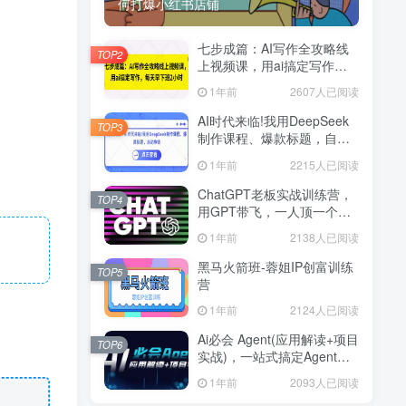
何打爆小红书店铺
七步成篇：AI写作全攻略线
TOP2
上视频课，用ai搞定写作，
每天早下班2小时
1年前
2607人已阅读
AI时代来临!我用DeepSeek
TOP3
制作课程、爆款标题，自动
挣钱
1年前
2215人已阅读
ChatGPT老板实战训练营，
TOP4
用GPT带飞，一人顶一个团
队
1年前
2138人已阅读
黑马火箭班-蓉姐IP创富训练
TOP5
营
1年前
2124人已阅读
Ai必会 Agent(应用解读+项目
TOP6
实战)，一站式搞定Agent应
用
1年前
2093人已阅读