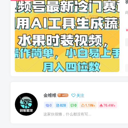
金维维
关注
0
828
0
1.1W+
76.4W+
这家伙很懒，什么都没有写...