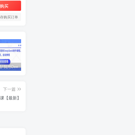
购买
存购买订单
AI时代来临!我用DeepSeek制作课程、爆款标题，自动挣钱
ChatGPT老板实战训练营，用GPT带飞，一人顶一个团队
黑马火箭班-蓉姐IP创富训练营
下一篇
聘课【最新】