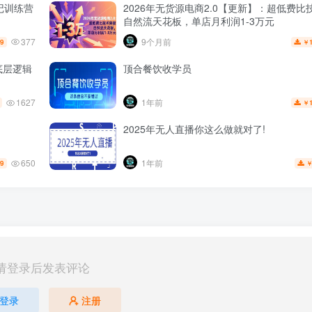
记训练营
2026年无货源电商2.0【更新】：超低费比
自然流天花板，单店月利润1-3万元
377
9个月前
.9
￥
底层逻辑
顶合餐饮收学员
1627
1年前
￥
2025年无人直播你这么做就对了!
650
1年前
.9
请登录后发表评论
登录
注册