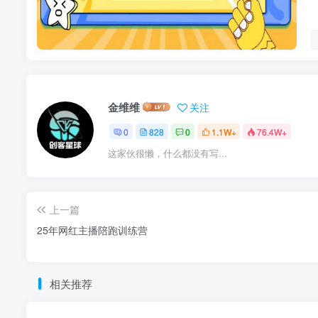
金维维
关注
0
828
0
1.1W+
76.4W+
这家伙很懒，什么都没有写...
上一篇
25年网红主播陪跑训练营
相关推荐