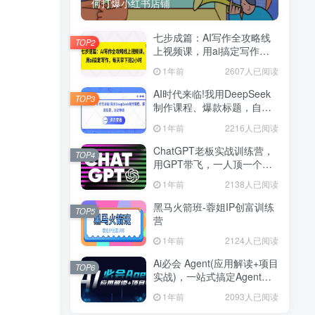
何打爆小红书店铺
七步成篇：AI写作全攻略线
TOP2
上视频课，用ai搞定写作，
每天早下班2小时
1年前
2607人已阅读
AI时代来临!我用DeepSeek
TOP3
制作课程、爆款标题，自动
挣钱
1年前
2216人已阅读
ChatGPT老板实战训练营，
TOP4
用GPT带飞，一人顶一个团
队
1年前
2138人已阅读
黑马火箭班-蓉姐IP创富训练
TOP5
营
1年前
2124人已阅读
Ai必会 Agent(应用解读+项目
TOP6
实战)，一站式搞定Agent应
用
1年前
2093人已阅读