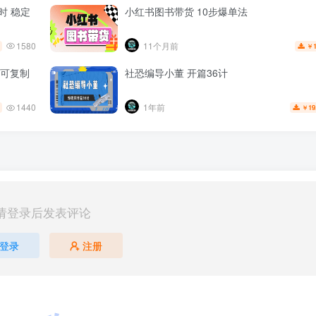
时 稳定
小红书图书带货 10步爆单法
1580
11个月前
￥
可复制
社恐编导小董 开篇36计
1440
1年前
19
￥
请登录后发表评论
登录
注册