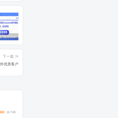
AI时代来临!我用DeepSeek制作课程、爆款标题，自动挣钱
ChatGPT老板实战训练营，用GPT带飞，一人顶一个团队
黑马火箭班-蓉姐IP创富训练营
下一篇
海外优质客户
746
9.9
￥