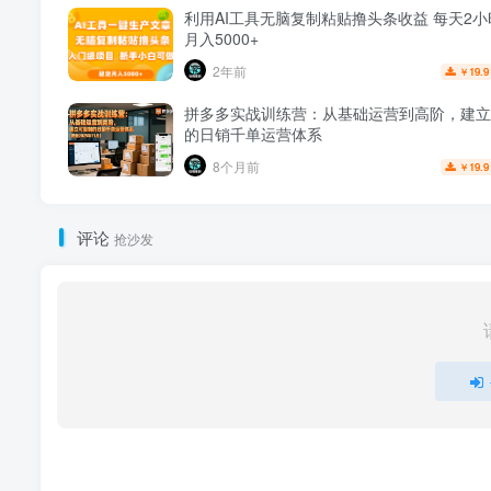
利用AI工具无脑复制粘贴撸头条收益 每天2小
月入5000+
2年前
19.9
￥
拼多多实战训练营：从基础运营到高阶，建立
的日销千单运营体系
8个月前
19.9
￥
评论
抢沙发