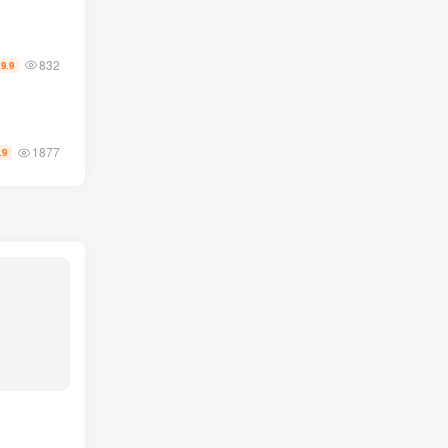
832
19.9
1877
.9