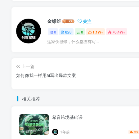
金维维
关注
0
828
0
1.1W+
76.4W+
这家伙很懒，什么都没有写...
上一篇
如何像我一样用ai写出爆款文案
相关推荐
希音跨境基础课
1年前
9
￥