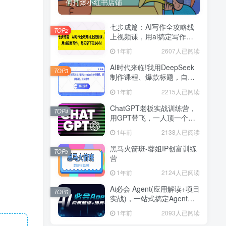
何打爆小红书店铺
七步成篇：AI写作全攻略线
TOP2
上视频课，用ai搞定写作，
每天早下班2小时
1年前
2607人已阅读
AI时代来临!我用DeepSeek
TOP3
制作课程、爆款标题，自动
挣钱
1年前
2215人已阅读
ChatGPT老板实战训练营，
TOP4
用GPT带飞，一人顶一个团
队
1年前
2138人已阅读
黑马火箭班-蓉姐IP创富训练
TOP5
营
1年前
2124人已阅读
Ai必会 Agent(应用解读+项目
TOP6
实战)，一站式搞定Agent应
用
1年前
2093人已阅读