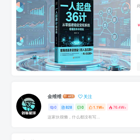
金维维
关注
0
828
0
1.1W+
76.4W+
这家伙很懒，什么都没有写...