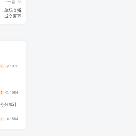
下一篇
单，单场直播
成交百万
1872
.9
1684
.9
频号分成计
1584
.9