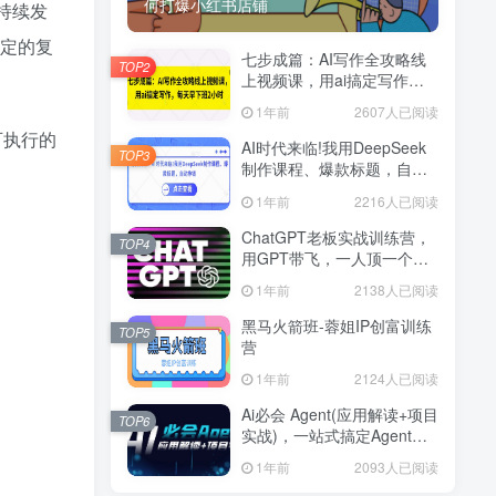
何打爆小红书店铺
持续发
稳定的复
七步成篇：AI写作全攻略线
TOP2
上视频课，用ai搞定写作，
每天早下班2小时
1年前
2607人已阅读
可执行的
AI时代来临!我用DeepSeek
TOP3
制作课程、爆款标题，自动
挣钱
1年前
2216人已阅读
ChatGPT老板实战训练营，
TOP4
用GPT带飞，一人顶一个团
队
1年前
2138人已阅读
黑马火箭班-蓉姐IP创富训练
TOP5
营
1年前
2124人已阅读
Ai必会 Agent(应用解读+项目
TOP6
实战)，一站式搞定Agent应
用
1年前
2093人已阅读